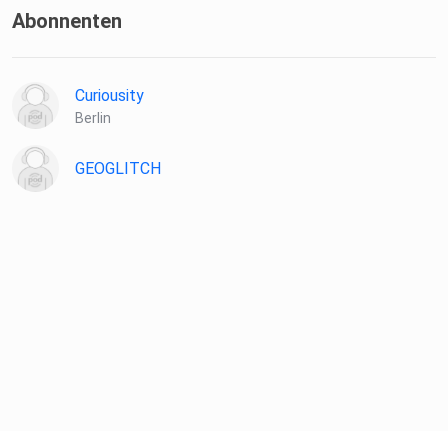
Spenden ️: https://buymeacoffee.com/geoglitch
Abonnenten
Social Media & Co. : https://linktr.ee/geoglitch
Curiousity
Berlin
───
GEOGLITCH
GEOGLITCH ️