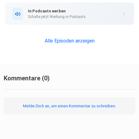
Teil einer kritischen inhaltlichen Auseinandersetzung und
In Podcasts werben
dient
Schalte jetzt Werbung in Podcasts.
der Veranschaulichung – er kann jedoch für sensible
Hörerinnen
und Hörer belastend wirken.
Alle Episoden anzeigen
Quellen:
Kommentare (0)
https://docs.google.com/document/d/1YqlJH-EvFCCB-
rQH2xc8AsMFoL0wLKUPQYs16zFdpRc/edit?usp=sharing
Melde Dich an, um einen Kommentar zu schreiben.
───