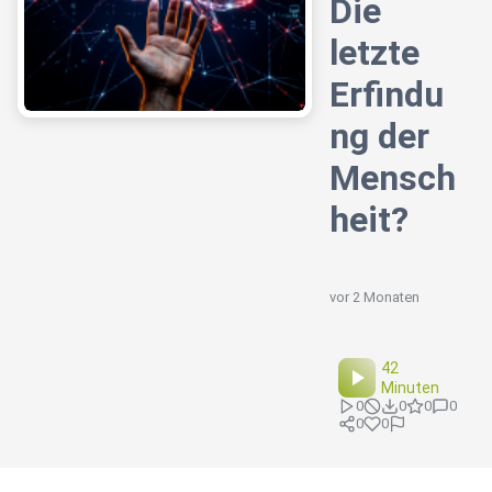
Die
letzte
Erfindu
ng der
Mensch
heit?
vor 2 Monaten
42
Minuten
0
0
0
0
0
0