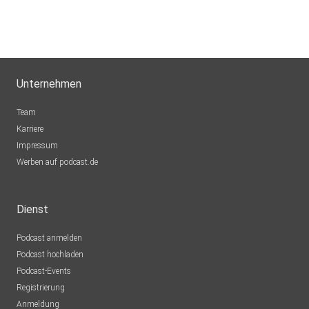
Unternehmen
Team
Karriere
Impressum
Werben auf podcast.de
Dienst
Podcast anmelden
Podcast hochladen
Podcast-Events
Registrierung
Anmeldung