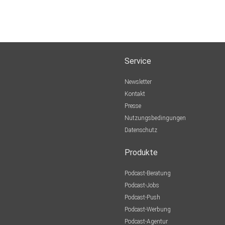
Service
Newsletter
Kontakt
Presse
Nutzungsbedingungen
Datenschutz
Produkte
Podcast-Beratung
Podcast-Jobs
Podcast-Push
Podcast-Werbung
Podcast-Agentur