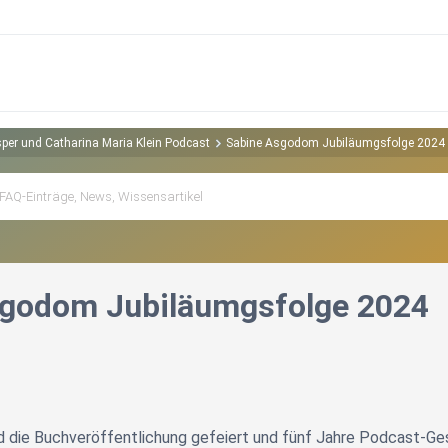
sper und Catharina Maria Klein Podcast
Sabine Asgodom Jubiläumgsfolge 2024
sgodom Jubiläumgsfolge 2024
rd die Buchveröffentlichung gefeiert und fünf Jahre Podcast-Ges