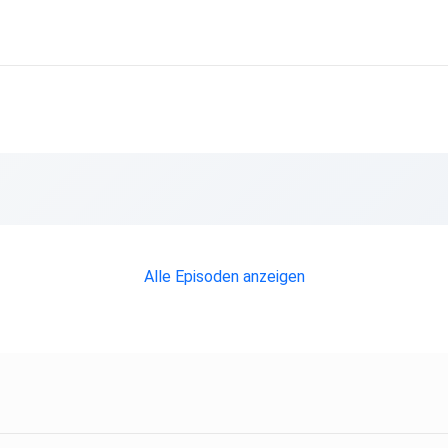
im
r
ht
Alle Episoden anzeigen