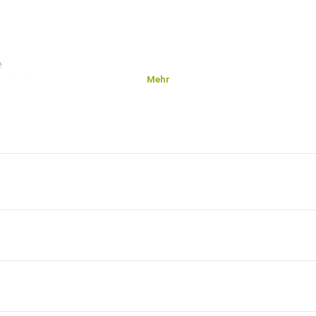
e
Mehr
arheit
immung
m
ifendes
oß