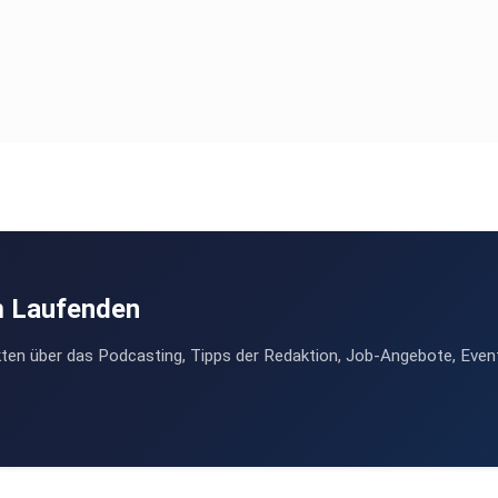
ür uns
nders
h das
ibt es
m Laufenden
-werden/
ten über das Podcasting, Tipps der Redaktion, Job-Angebote, Even
 von