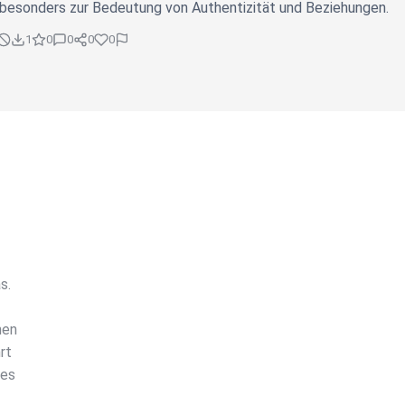
 besonders zur Bedeutung von Authentizität und Beziehungen.
1
0
0
0
0
s.
nen
rt
res