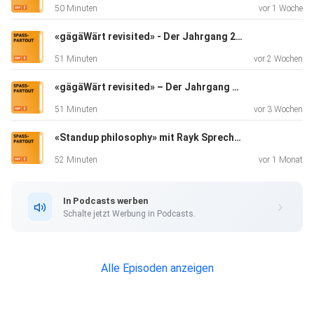
50 Minuten
vor 1 Woche
&
Moderation: Lea Schüpbach Technik: ALF-TV (Live-
«gägäWärt revisited» - Der Jahrgang 2014
Mitschnitt) und
51 Minuten
vor 2 Wochen
Serge Krebs (SRF) ____________________ Produktion:
SRF 2026 Dauer:
«gägäWärt revisited» – Der Jahrgang 2013
ca. 52' ____________________
51 Minuten
vor 3 Wochen
«Standup philosophy» mit Rayk Sprecher, Yves Bossart+Sven Ivanić
52 Minuten
vor 1 Monat
In Podcasts werben
Schalte jetzt Werbung in Podcasts.
Alle Episoden anzeigen