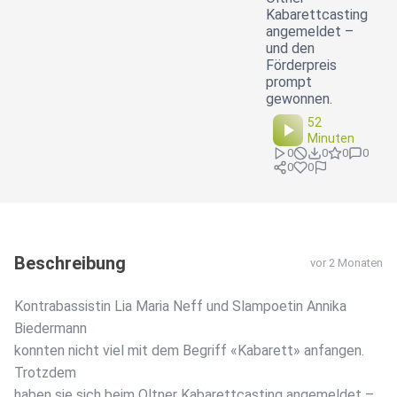
Kabarettcasting
angemeldet –
und den
Förderpreis
prompt
gewonnen.
52
Minuten
0
0
0
0
0
0
Beschreibung
vor 2 Monaten
Kontrabassistin Lia Maria Neff und Slampoetin Annika
Biedermann
konnten nicht viel mit dem Begriff «Kabarett» anfangen.
Trotzdem
haben sie sich beim Oltner Kabarettcasting angemeldet –