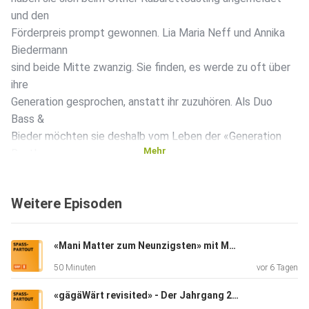
und den
Förderpreis prompt gewonnen. Lia Maria Neff und Annika
Biedermann
sind beide Mitte zwanzig. Sie finden, es werde zu oft über
ihre
Generation gesprochen, anstatt ihr zuzuhören. Als Duo
Bass &
Bieder möchten sie deshalb vom Leben der «Generation
Mehr
Rastlos»
erzählen. Mit ihren poetisch-melancholischen Songs haben
sie im
Weitere Episoden
Frühling 2026 den Förderpreis der Oltner Kabaretttage
gewonnen.
Damit erhalten sie professionelle Unterstützung für die
«Mani Matter zum Neunzigsten» mit Mani Matter & Friends
Erarbeitung
50 Minuten
vor 6 Tagen
ihres ersten abendfüllenden Programms und einen Auftritt
an den
«gägäWärt revisited» - Der Jahrgang 2015
Kabaretttagen 2027. ____________________ Redaktion