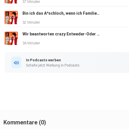
37 Minuten
YouTube: https://www.youtube.com/@technikerkrankenkass
Bin ich das A*schloch, wenn ich Familie vor der Tür stehen lasse?
32 Minuten
Wir beantworten crazy Entweder-Oder Fragen..
36 Minuten
In Podcasts werben
Schalte jetzt Werbung in Podcasts.
Kommentare (0)