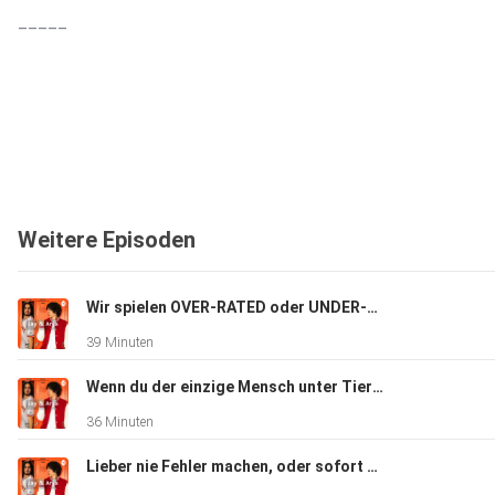
_____
*Werbung: Checkt gerne unser Video auf dem TikTok-Kanal d
ab: https://www.tiktok.com/@die_techniker
Weitere Episoden
Wir spielen OVER-RATED oder UNDER-RATED..
39 Minuten
Mehr Infos zu der Techniker findet ihr auch auf
Wenn du der einzige Mensch unter Tieren wärst...
36 Minuten
Instagram: https://www.instagram.com/die_techniker/
Lieber nie Fehler machen, oder sofort aus Fehlern lernen?