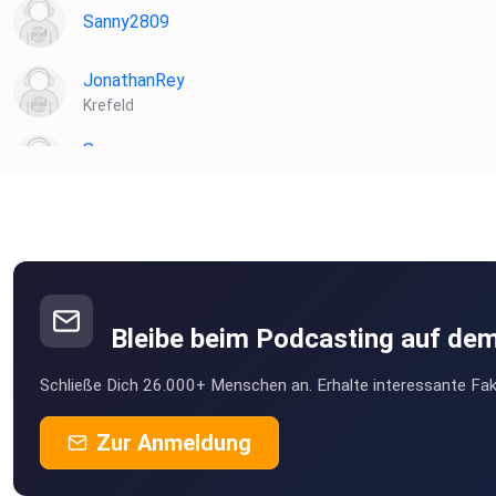
Sanny2809
JonathanRey
Krefeld
Sameur
Mut
LuiG
bjornbirgisson
Bleibe beim Podcasting auf de
Schließe Dich 26.000+ Menschen an. Erhalte interessante Fak
Zur Anmeldung