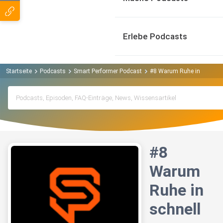
Erlebe Podcasts
Startseite
Podcasts
Smart Performer Podcast
#8 Warum Ruhe in schnellen
#8
Warum
Ruhe in
schnell