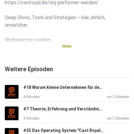
https://castroyal.de/roq-performer-werden/
Deep-Dives, Tools und Strategien – klar, ehrlich,
umsetzbar.
Werbepartner werden
Mehr
Du willst nicht nur lernen, sondern auch aufbauen?
Cast Royal Werbepartner werden
Weitere Episoden
https://castroyal.de/roq-partner-werden/
• monatliche Einnahmen durch Empfehlungen
#18 Warum kleine Unternehmen für den Markt so wichtig sind / Wirtschaft für Macher
• zusätzliche Chancen durch echte Projekte
4 Minuten
vor 2 Monaten
• System statt Zufall
#7 Theorie, Erfahrung und Verständnis / Mythen der Digitalisierung
️ Warum Cast Royal?
3 Minuten
vor 2 Monaten
Weil hier umgesetzt wird.
• wir bauen statt zu reden
#25 Das Operating System "Cast Royal" mit Opa Hans