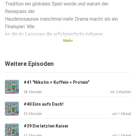
Tradition ein globales Spiel wurde und warum der
Reisepass der
Haudenosaunee manchmal mehr Drama macht als ein
Finalspiel. Wie
es die im Lacrosse die erfolgreichste indigene
Mehr
Nationalmannschaft
der Welt gibt.
Weitere Episoden
Zwischen Faceoffs, Netzstöcken und politischen
Grenzerfahrungen
#41 "Nikotin + Koffein = Protein"
klären wir: Was passiert, wenn indigener Ursprung auf
58 Minuten
vor 3 Wochen
moderne
Sportbürokratie trifft?
#40 Eins aufs Dach!
55 Minuten
vor 1 Monat
#39 Die letzten Kaiser
41 Minuten
vor 1 Monat