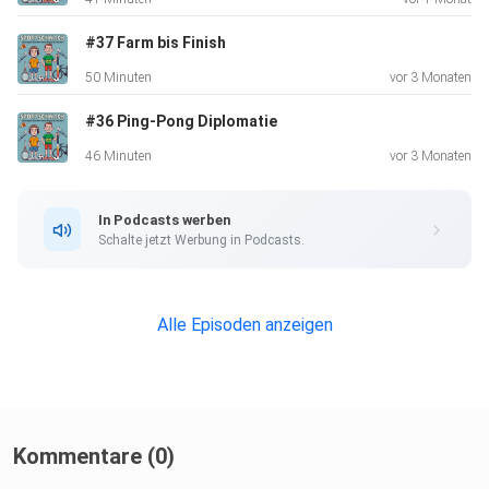
Spannende Doku zum Thema (Englisch):
#37 Farm bis Finish
50 Minuten
vor 3 Monaten
#36 Ping-Pong Diplomatie
https://www.youtube.com/watch?
v=bY25VJJyXxc&t=3048s
46 Minuten
vor 3 Monaten
In Podcasts werben
E-Mail
Schalte jetzt Werbung in Podcasts.
Website
Instagram
Alle Episoden anzeigen
Kommentare (0)