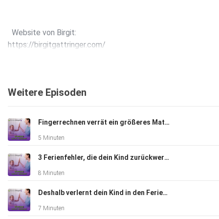
Website von Birgit:
https://birgitgattringer.com/
Instagram:
Weitere Episoden
https://www.instagram.com/birgit_gattringer/
Fingerrechnen verrät ein größeres Matheproblem
5 Minuten
3 Ferienfehler, die dein Kind zurückwerfen.
In diesem Gespräch spreche ich mit Birgit Gattringer darüber,
8 Minuten
Eltern mit wenigen, gut gewählten Worten mehr Verbindung, 
und Kooperation in ihren Familienalltag bringen können.
Deshalb verlernt dein Kind in den Ferien alles
7 Minuten