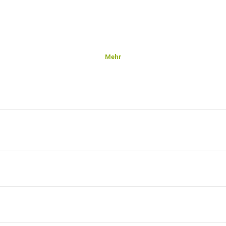
Mehr
 wie
Ruhe