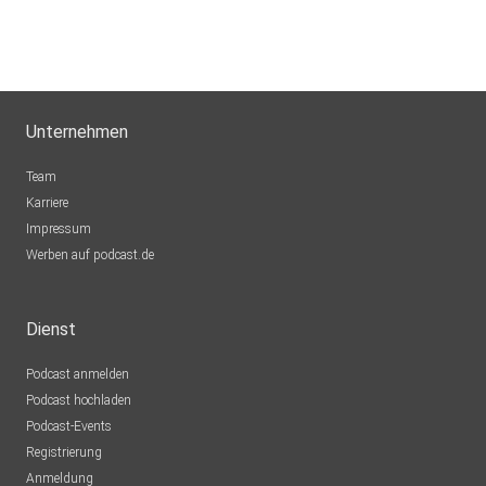
Unternehmen
Team
Karriere
Impressum
Werben auf podcast.de
Dienst
Podcast anmelden
Podcast hochladen
Podcast-Events
Registrierung
Anmeldung