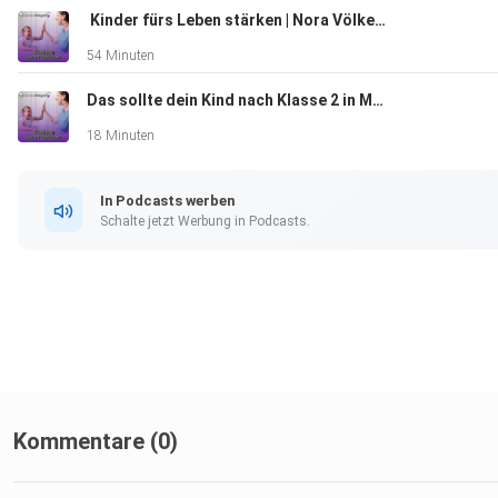
Wir schauen auf typische Situationen mit Grundschulkindern:
️ Kinder fürs Leben stärken | Nora Völker-Munro zu Gast bei Diana Wegel
Streit am Morgen, Hausaufgabenstress, Wut, Widerstand und
54 Minuten
Momente, in denen Eltern selbst an ihre Grenzen kommen.
Das sollte dein Kind nach Klasse 2 in Mathe können – geh es jetzt durch
18 Minuten
Birgit zeigt, warum es nicht darum geht, immer die perfekten
Worte zu finden – sondern um eine Haltung, die Kinder stärkt
In Podcasts werben
Eltern entlastet
Schalte jetzt Werbung in Podcasts.
Kommentare (0)