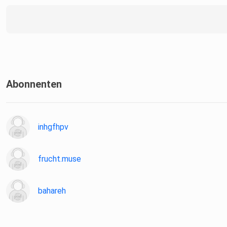
Abonnenten
inhgfhpv
frucht.muse
bahareh