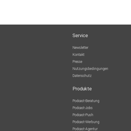
Service
Newsletter
Kontakt
Presse
Nutzungsbedingungen
Datenschutz
Produkte
Podcast-Beratung
Podcast-Jobs
Podcast-Push
Podcast-Werbung
Podcast-Agentur