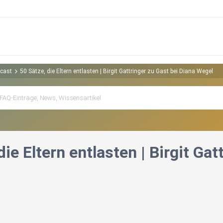
cast
️50 Sätze, die Eltern entlasten | Birgit Gattringer zu Gast bei Diana Wegel
 die Eltern entlasten | Birgit Ga