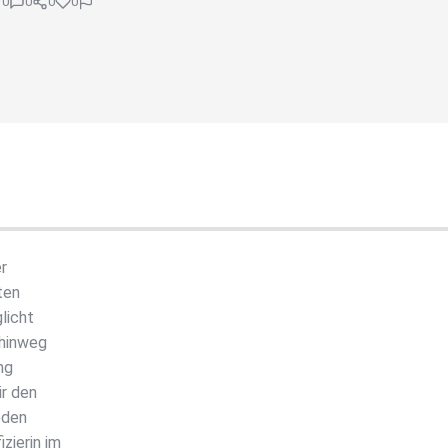
0
0
0
0
er
ten
licht
 hinweg
ng
ir den
eden
zierin im