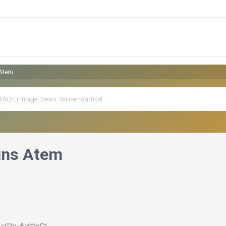
 Atem
uns Atem