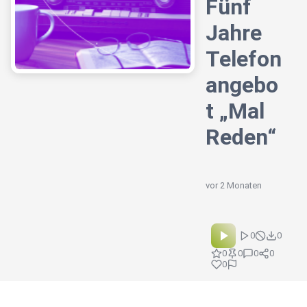
Fünf
Jahre
Telefon
angebo
t „Mal
Reden“
vor 2 Monaten
0
0
0
0
0
0
0