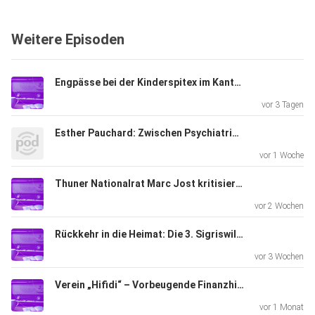
Weitere Episoden
Engpässe bei der Kinderspitex im Kanton Bern
vor 3 Tagen
Esther Pauchard: Zwischen Psychiatrie und Kriminalroman
vor 1 Woche
Thuner Nationalrat Marc Jost kritisiert Kürzung der Friedensförderung zu Gunsten der Armee
vor 2 Wochen
Rückkehr in die Heimat: Die 3. Sigriswiler Heimattage
vor 3 Wochen
Verein „Hifidi“ – Vorbeugende Finanzhilfe entlastet Gemeinden
vor 1 Monat