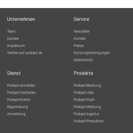
Unternehmen
Service
Team
Newsletter
Karriere
Kontakt
Impressum
Presse
Werben auf podcast.de
Nutzungsbedingungen
Datenschutz
Dienst
Produkte
Podcast anmelden
Podcast-Beratung
Podcast hochladen
Podcast-Jobs
Podcast-Events
Podcast-Push
Registrierung
Podcast-Werbung
Anmeldung
Podcast-Agentur
Podcast-Produktion