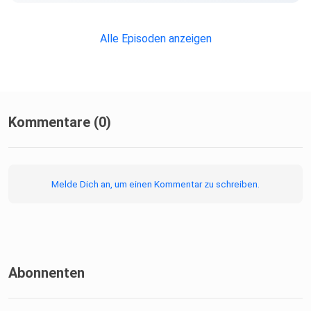
Alle Episoden anzeigen
• Gefühle, die nie ausgesprochen wurden
• Und Situationen, in denen Vertrauen plötzlich bricht
Kommentare (0)
Melde Dich an, um einen Kommentar zu schreiben.
Mit dem Code LUCIA sparst du maximal
auf deine nächste OACE Bestellung Hier
klicken: https://oace.de/discount/LUCIA?
redirect= (Werbung)
Abonnenten