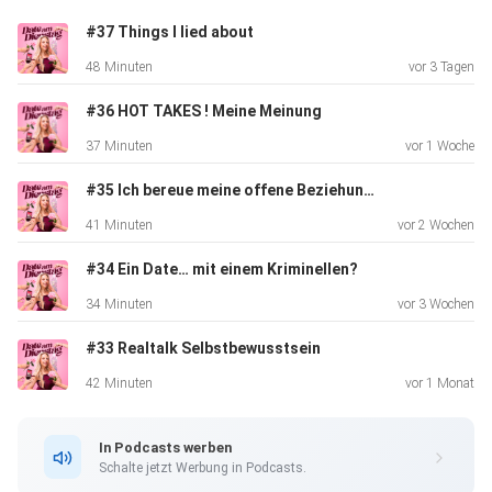
Denn wir sprechen über Freundschaften, die sich verändern.
#37 Things I lied about
Über
48 Minuten
vor 3 Tagen
Nähe, die zu viel wird. Und über Momente, in denen aus „wir
gegen
#36 HOT TAKES ! Meine Meinung
den Rest der Welt“ plötzlich ein „wir funktionieren nicht
37 Minuten
vor 1 Woche
mehr“
wird.
#35 Ich bereue meine offene Beziehung...
41 Minuten
vor 2 Wochen
#34 Ein Date… mit einem Kriminellen?
34 Minuten
vor 3 Wochen
#33 Realtalk Selbstbewusstsein
Das erwartet euch:
42 Minuten
vor 1 Monat
• Eine Freundschaft, die alles war – bis Grenzen
In Podcasts werben
überschritten
Schalte jetzt Werbung in Podcasts.
wurden