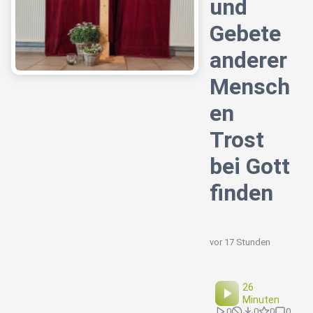
und
Gebete
anderer
Mensch
en
Trost
bei Gott
finden
vor 17 Stunden
26
Minuten
0
0
0
0