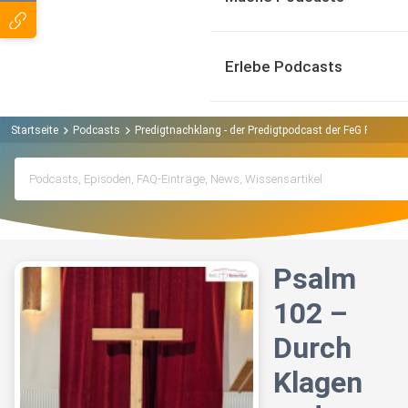
Erlebe Podcasts
Startseite
Podcasts
Predigtnachklang - der Predigtpodcast der FeG Rems-M
Psalm
102 –
Durch
Klagen