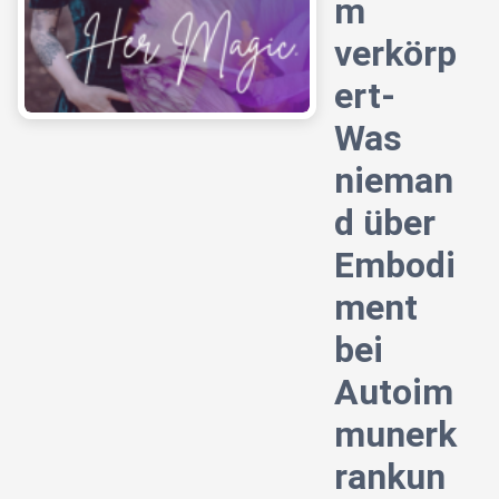
m
verkörp
ert-
Was
nieman
d über
Embodi
ment
bei
Autoim
munerk
rankun