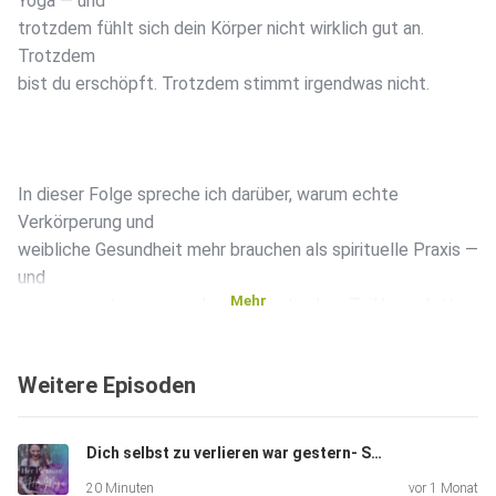
Yoga — und
trotzdem fühlt sich dein Körper nicht wirklich gut an.
Trotzdem
bist du erschöpft. Trotzdem stimmt irgendwas nicht.
In dieser Folge spreche ich darüber, warum echte
Verkörperung und
weibliche Gesundheit mehr brauchen als spirituelle Praxis —
und
Mehr
was passiert, wenn wir den pragmatischen Teil komplett
vergessen.
Ich teile meine eigene Geschichte mit meiner
Weitere Episoden
Autoimmunerkrankung,
mit Symptomen die niemand ernst genommen hat, und wie
unabhängige
Dich selbst zu verlieren war gestern- Selbstliebe & deine sexy Beziehung zu dir
Blutwerte mir gezeigt haben, was kein Visionboard je hätte
20 Minuten
vor 1 Monat