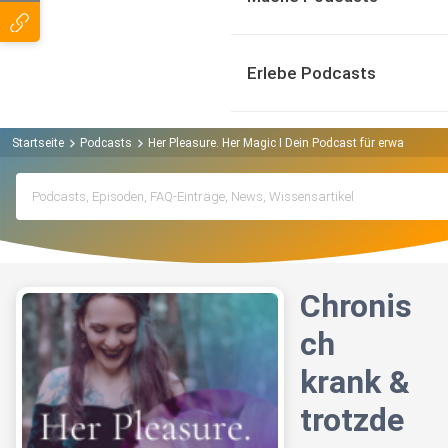
Erlebe Podcasts
Startseite
Podcasts
Her Pleasure. Her Magic I Dein Podcast für erwachte Lus
Chronis
ch
krank &
trotzde