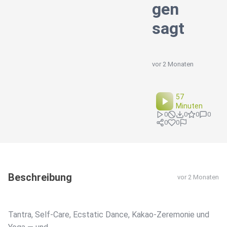
gen
sagt
vor 2 Monaten
57
Minuten
0
0
0
0
0
0
Beschreibung
vor 2 Monaten
Tantra, Self-Care, Ecstatic Dance, Kakao-Zeremonie und