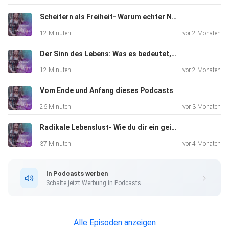
zeigen
können.
Scheitern als Freiheit- Warum echter Neubeginn durch Asche geht
12 Minuten
vor 2 Monaten
Das hier ist keine Anti-Spiri-Folge.
Der Sinn des Lebens: Was es bedeutet, wirklich zu leben & vollständig zu sterben
Baby, es ist eine Einladung, beides zu halten: die Tiefe
12 Minuten
vor 2 Monaten
deiner
weiblichen Selbstfürsorge — und den nüchternen Blick auf
Vom Ende und Anfang dieses Podcasts
das, was
26 Minuten
vor 3 Monaten
dein Körper dir wirklich sagt.
Radikale Lebenslust- Wie du dir ein geiles Leben aufbaust, wenn alles schiefläuft
37 Minuten
vor 4 Monaten
...
In Podcasts werben
Wenn du spürst, dass bei all den sexy Podcast-Themen
Schalte jetzt Werbung in Podcasts.
von * Her
Pleasure. Her Magic * eine innere Sehnsucht wach wird und
du
Alle Episoden anzeigen