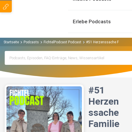
Erlebe Podcasts
Startseite
Podcasts
FichtelPodcast Podcast
#51 Herzenssache Familien
#51
Herzen
ssache
Familie