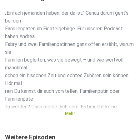
„Einfach jemanden haben, der da ist.“ Genau darum geht’s
bei den
Familienpaten im Fichtelgebirge. Für unseren Podcast
haben Andrea
Fabry und zwei Familienpatinnen ganz offen erzählt, warum
sie
Familien begleiten, was sie bewegt – und wie wertvoll
manchmal
schon ein bisschen Zeit und echtes Zuhören sein können.
Hör mal
rein Du kannst dir auch vorstellen, Familienpatin oder
Familienpate
zu werden? Dann melde dich gern. Es braucht keine
Mehr
besonderen
Voraussetzungen – nur Offenheit, Herz und Lust auf
echten Kontakt.
Weitere Episoden
🤍 fabry.andrea@ejf.de 0152 52505369 #Familienpaten