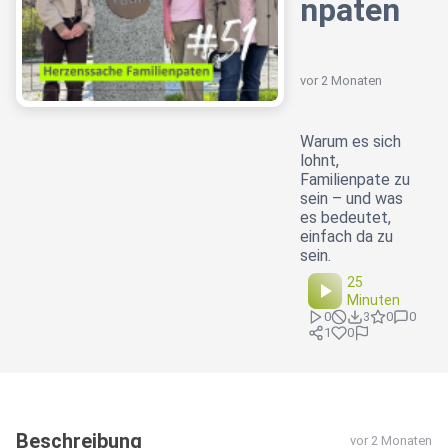
npaten
vor 2 Monaten
Warum es sich
lohnt,
Familienpate zu
sein – und was
es bedeutet,
einfach da zu
sein.
25
Minuten
0
3
0
0
1
0
Beschreibung
vor 2 Monaten