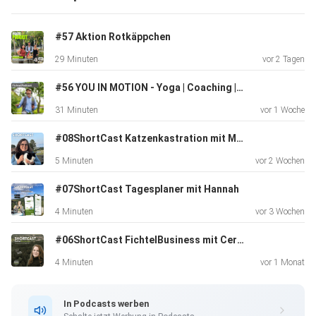
#Ehrenamt
#Fichtelgebirge #LandkreisWunsiedel #Podcast #KoKi
#57 Aktion Rotkäppchen
#EJF
29 Minuten
vor 2 Tagen
#EhrenamtMitHerz
#56 YOU IN MOTION - Yoga | Coaching | Connecting
31 Minuten
vor 1 Woche
#08ShortCast Katzenkastration mit Mirjam
5 Minuten
vor 2 Wochen
#07ShortCast Tagesplaner mit Hannah
4 Minuten
vor 3 Wochen
#06ShortCast FichtelBusiness mit Cerstin
4 Minuten
vor 1 Monat
In Podcasts werben