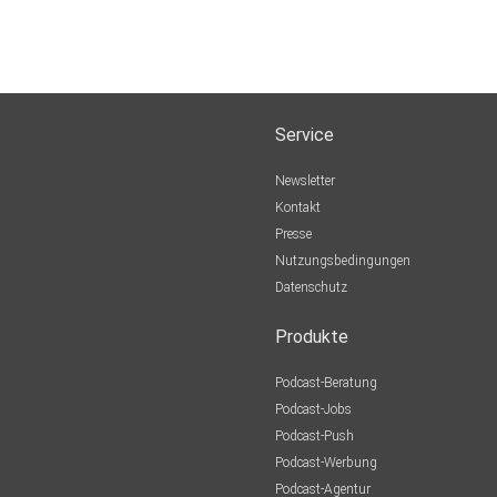
Service
Newsletter
Kontakt
Presse
Nutzungsbedingungen
Datenschutz
Produkte
Podcast-Beratung
Podcast-Jobs
Podcast-Push
Podcast-Werbung
Podcast-Agentur