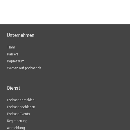
Unternehmen
Team
Karriere
Impressum
Werben auf podcast.de
Dienst
Podcast anmelden
Podcast hochladen
Podcast-Events
Registrierung
Anmeldung