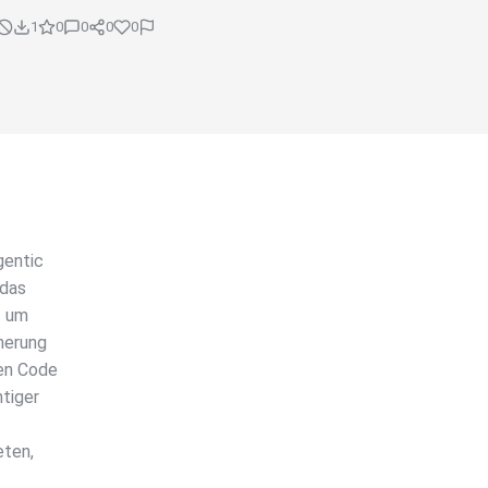
1
0
0
0
0
gentic
 das
t um
herung
en Code
tiger
eten,