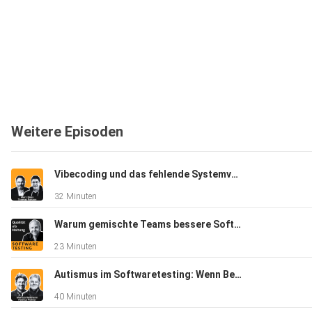
Weitere Episoden
Vibecoding und das fehlende Systemverständnis in der Praxis - Marc Bless, Thomas Ronzon
32 Minuten
Warum gemischte Teams bessere Software bauen - Claudia Nass Bauer
23 Minuten
Autismus im Softwaretesting: Wenn Begabung auf die Rennstrecke kommt - Helmut Pichler, Markus Kalbhenn
40 Minuten