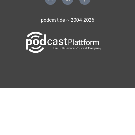
Rostock
Maro68
podcast.de ~ 2004-2026
Frankfurt am Main
Alinas07
Hamburg
Fliesstal
Berlin
Doytol
Marokkko
realmblv3
ThomasTS
Spanien