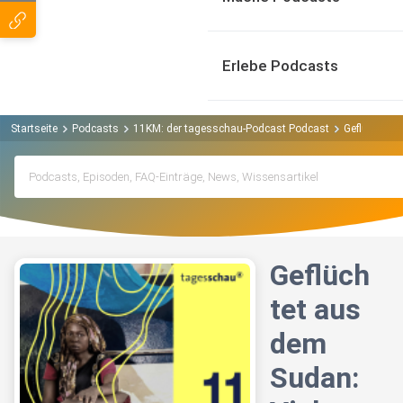
Erlebe Podcasts
Startseite
Podcasts
11KM: der tagesschau-Podcast Podcast
Geflüchtet a
Geflüch
tet aus
dem
Sudan: