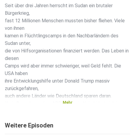
Seit über drei Jahren herrscht im Sudan ein brutaler
Bürgerkrieg,
fast 12 Millionen Menschen mussten bisher fliehen. Viele
von ihnen
kamen in Flüchtlingscamps in den Nachbarländern des
Sudan unter,
die von Hilfsorganisationen finanziert werden. Das Leben in
diesen
Camps wird aber immer schwieriger, weil Geld fehlt. Die
USA haben
ihre Entwicklungshilfe unter Donald Trump massiv
zurückgefahren,
auch andere Länder wie Deutschland sparen daran.
Mehr
Karin Bensch aus dem ARD-Studio in Nairobi hat sich in
einem
Flüchtlingscamp in der Zentralafrikanischen Republik
Weitere Episoden
angeschaut,
welche Auswirkungen das hat. Sie erzählt uns in dieser