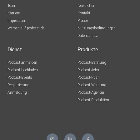
sporty1121
Team
Newsletter
Warum
Karriere
Kontakt
Impressum
Axolotll
Presse
Werben auf podcast.de
München
Nutzungsbedingungen
Datenschutz
atzebauer
Höchstadt
Dienst
Produkte
KaMu1921
Podcast anmelden
Podcast-Beratung
München
Podcast hochladen
Podcast-Jobs
Podcast-Events
Podcast-Push
Einstein1966
Registrierung
Podcast-Werbung
berlin
Anmeldung
Podcast-Agentur
adelmensur
Podcast-Produktion
Dortmund
pawlow
wolfratshausen
Florian85