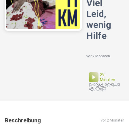
Viel
Leid,
wenig
Hilfe
vor 2 Monaten
29
Minuten
0
0
0
0
0
0
Beschreibung
vor 2 Monaten