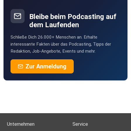
HeinzBoettjer
Bremen
Bleibe beim Podcasting auf
Turkan
dem Laufenden
Köln
Schließe Dich 26.000+ Menschen an. Erhalte
Erdmaennchen
interessante Fakten über das Podcasting, Tipps der
Göttingen
Redaktion, Job-Angebote, Events und mehr.
KaeptnBlaubaer99
Zur Anmeldung
Stuttgart
vy00ha7d
Hykeee
Bocholt
Mexkey
Nein
Unternehmen
Service