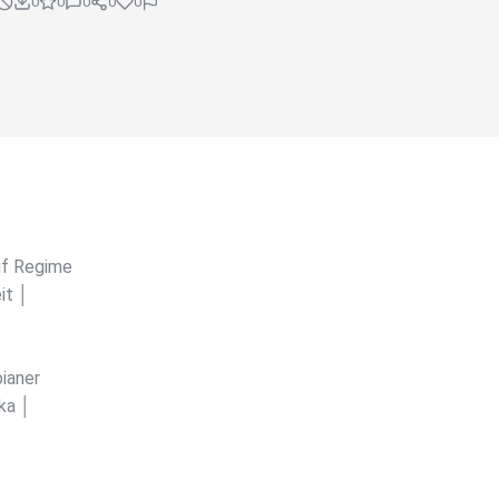
0
0
0
0
0
uf Regime
it │
ianer
ka │