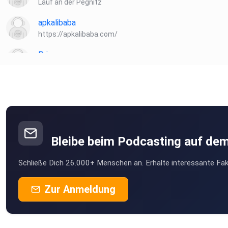
Lauf an der Pegnitz
apkalibaba
https://apkalibaba.com/
Priamos
Radeberg
HeinzBoettjer
Bremen
Turkan
Köln
Bleibe beim Podcasting auf de
kutumi
Schließe Dich 26.000+ Menschen an. Erhalte interessante Fak
münchen
Horoe
Zur Anmeldung
Go
Dieter57