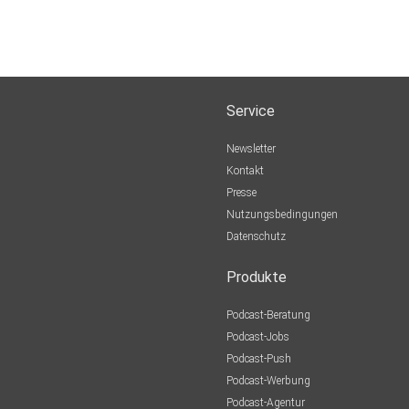
Service
Newsletter
Kontakt
Presse
Nutzungsbedingungen
Datenschutz
Produkte
Podcast-Beratung
Podcast-Jobs
Podcast-Push
Podcast-Werbung
Podcast-Agentur