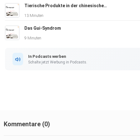
Tierische Produkte in der chinesischen Medizin
13 Minuten
Das Gui-Syndrom
Falls du mich unterstützen möchtest ,darfst du mich gerne a
einen Kaffee einladen. ;-)
9 Minuten
In Podcasts werben
⁠https://buymeacoffee.com/tcmpodcast⁠
Schalte jetzt Werbung in Podcasts.
Bis zur nächsten Folge,
Kommentare (0)
Claudio