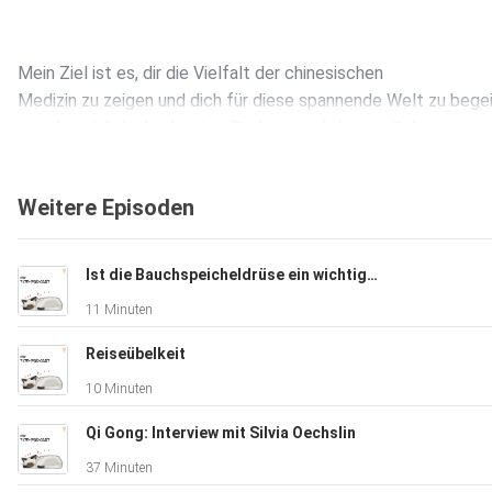
Mein Ziel ist es, dir die Vielfalt der chinesischen
Medizin zu zeigen und dich für diese spannende Welt zu bege
– und natürlich, den besten Podcast auf diesem Gebiet
zu hosten.
Weitere Episoden
Ist die Bauchspeicheldrüse ein wichtiges Organ in der TCM?
11 Minuten
Weiter Podcasts aus dieser Serie findest du auf meiner
Institutsseite:
Reiseübelkeit
10 Minuten
⁠https://www.maharainstitute.ch/podcast⁠
Qi Gong: Interview mit Silvia Oechslin
37 Minuten