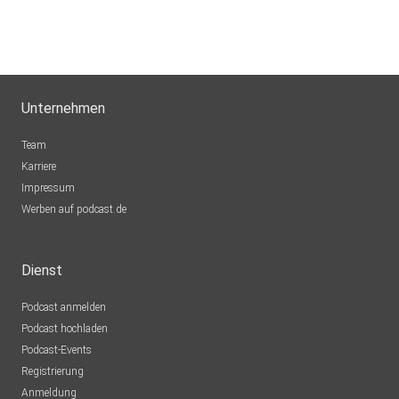
Unternehmen
Team
Karriere
Impressum
Werben auf podcast.de
Dienst
Podcast anmelden
Podcast hochladen
Podcast-Events
Registrierung
Anmeldung