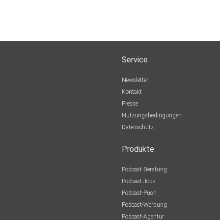
Service
Newsletter
Kontakt
Presse
Nutzungsbedingungen
Datenschutz
Produkte
Podcast-Beratung
Podcast-Jobs
Podcast-Push
Podcast-Werbung
Podcast-Agentur