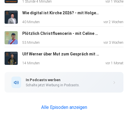
1 Stunde 4 Minuten
vor 1 Woche
suchen. Social Media für Glaube und Kirche - das ist der
yeet-Podcast: [yeet](https://www.yeet.de)-Redakteur*
Wie digital ist Kirche 2026? - mit Holger Sievert
innen befragen
40 Minuten
vor 2 Wochen
Expert* innen und Influencer* innen und begeben sich auf
die Suche
Plötzlich Christfluencerin - mit Celine Edinger
nach den großen und kleinen Perspektiven auf die digitalen
53 Minuten
vor 3 Wochen
Kirchen-Räume und Welten in den Sozialen Medien.
Ulf Werner über Mut zum Gespräch mit Extremisten
14 Minuten
vor 1 Monat
In Podcasts werben
Schalte jetzt Werbung in Podcasts.
Alle Episoden anzeigen