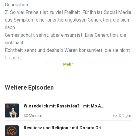
Generation
Z. So viel Freiheit ist zu viel Freiheit. Für ihn ist Social Media
das Symptom einer orientierungslosen Generation, die sich
nach
Gemeinschaft sehnt, aber einsam ist. Eine Generation, die
sich nach
Echtheit sehnt und deshalb Waren konsumiert, die sie nicht
braucht,
Mehr
aber haben will, weil andere sie haben. Im Podcast
sprechen Jannik
und Lilith über sein im Mai 2026 im Herder-Verlag
Weitere Episoden
erschienenes Buch
„Mein Gott, warum mache ich das?” Der Triathlon bildet
den Rahmen
Wie rede ich mit Rassisten? - mit Mo Asumang
für die Frage nach dem Sinn des Lebens und danach, wie
30 Minuten
vor 3 Tagen
wir in einer
Zeit der kompletten medialen und technischen
Resilienz und Religion - mit Donata Gries
Überforderung nach ihm