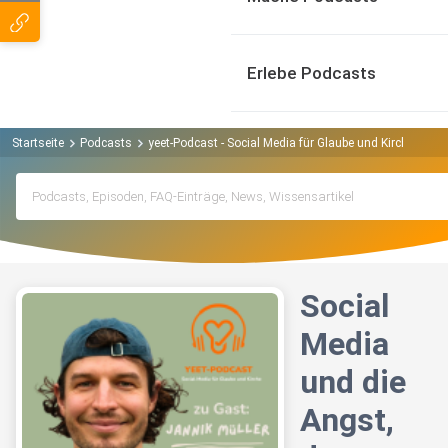
Erlebe Podcasts
Startseite
Podcasts
yeet-Podcast - Social Media für Glaube und Kirche Podc
Social
Media
und die
Angst,