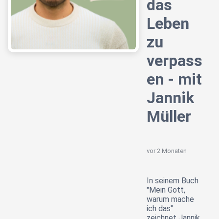
das
Leben
zu
verpass
en - mit
Jannik
Müller
vor 2 Monaten
In seinem Buch
"Mein Gott,
warum mache
ich das"
zeichnet Jannik