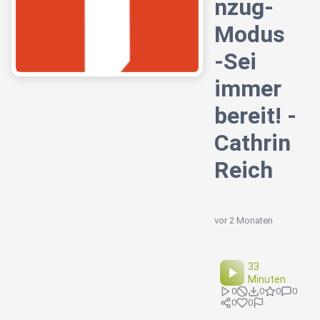
nzug-
Modus
-Sei
immer
bereit! -
Cathrin
Reich
vor 2 Monaten
33
Minuten
0
0
0
0
0
0