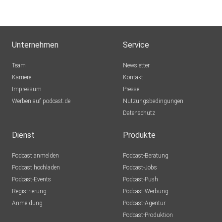
Unternehmen
Service
Team
Newsletter
Karriere
Kontakt
Impressum
Presse
Werben auf podcast.de
Nutzungsbedingungen
Datenschutz
Dienst
Produkte
Podcast anmelden
Podcast-Beratung
Podcast hochladen
Podcast-Jobs
Podcast-Events
Podcast-Push
Registrierung
Podcast-Werbung
Anmeldung
Podcast-Agentur
Podcast-Produktion