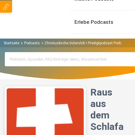
Erlebe Podcasts
Startseite
Podcasts
Christuskirche Gütersloh I Predigtpodcast Podcast
R
Raus
aus
dem
Schlafa