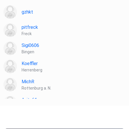
gzhkt
pitfreck
Freck
Sigi0606
Bingen
Koeffler
Herrenberg
MichR
Rottenburg a. N.
Anita61
Dietershausen
Tiwaz
Schauenburg