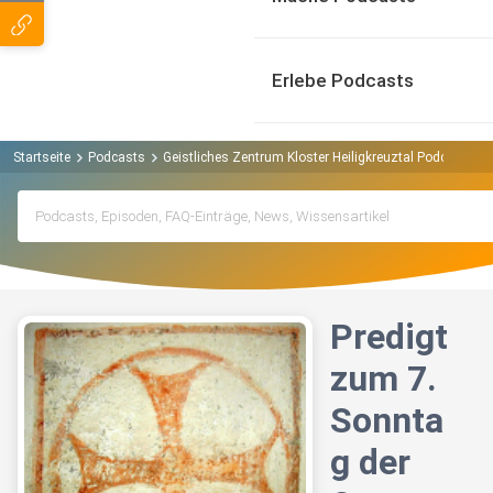
Erlebe Podcasts
Startseite
Podcasts
Geistliches Zentrum Kloster Heiligkreuztal Podcast
P
Predigt
zum 7.
Sonnta
g der