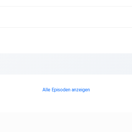
6)
Alle Episoden anzeigen
!]
es