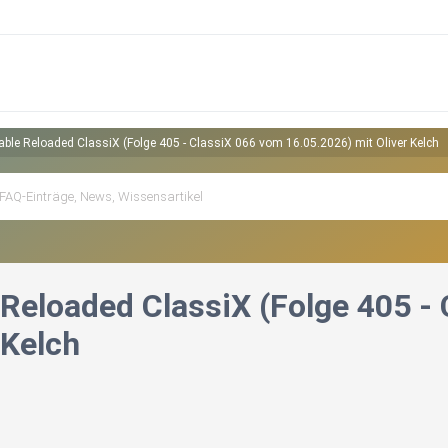
able Reloaded ClassiX (Folge 405 - ClassiX 066 vom 16.05.2026) mit Oliver Kelch
 Reloaded ClassiX (Folge 405 -
 Kelch