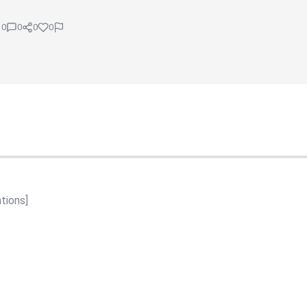
0
0
0
0
tions]