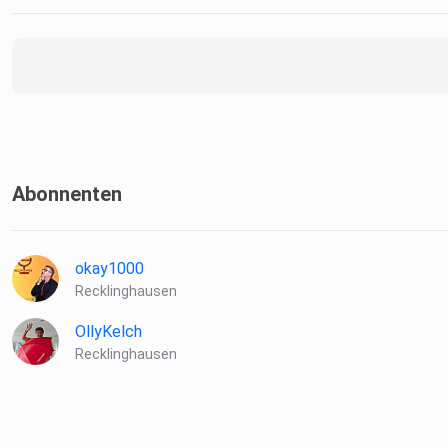
Schlager - Crossfire - Turntable - PodPray - 3 Fragen, 3 Antw
Gefällt Dir dieser Podcast? Dann freuen wir uns über eine Sp
zur Deckung der Kosten und Finanzierung weiterer Projekte:
paypal.me/podcastRE
Abonnenten
okay1000
Recklinghausen
OllyKelch
Recklinghausen