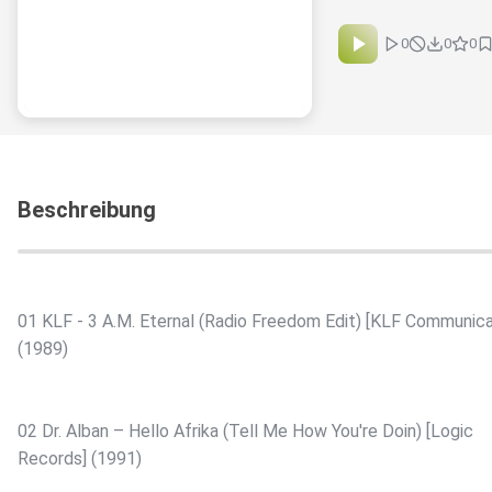
0
0
0
Beschreibung
01 KLF - 3 A.M. Eternal (Radio Freedom Edit) [KLF Communica
(1989)
02 Dr. Alban – Hello Afrika (Tell Me How You're Doin) [Logic
Records] (1991)