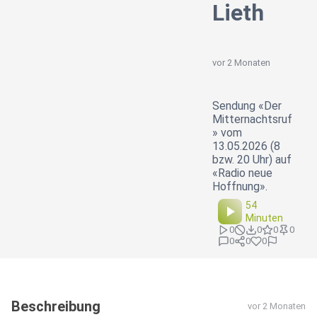
Lieth
vor 2 Monaten
Sendung «Der
Mitternachtsruf
» vom
13.05.2026 (8
bzw. 20 Uhr) auf
«Radio neue
Hoffnung».
54
Minuten
0
0
0
0
0
0
0
Beschreibung
vor 2 Monaten