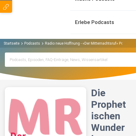
Erlebe Podcasts
Startseite
Podcasts
Radio neue Hoffnung - «Der Mitternachtsruf» Podcast
Die
Prophet
ischen
Wunder