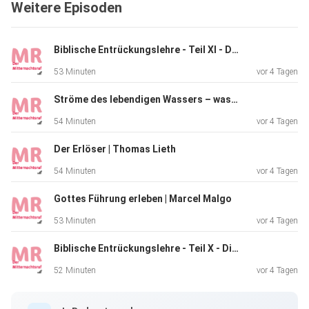
Weitere Episoden
Radio Neue Hoffnung, kurz RNH, sendet christliche
Radioprogramme über Internet, und zwar während 7 × 24
Stunden. Es
Biblische Entrückungslehre - Teil XI - Der Tag Jesu Christi | Norbert Lieth
ist dem Missionswerk Mitternachtsruf unterstellt,
53 Minuten
vor 4 Tagen
allerdings
strahlen auch andere christliche Werke und Gemeinden ihre
Ströme des lebendigen Wassers – was die Bibel damit meint | Marcel Malgo
Sendungen über RNH aus. Unser Motto lautet: «So kommt
54 Minuten
vor 4 Tagen
der Glaube
aus dem Hören, das Hören aber durch das Wort Christi»
Der Erlöser | Thomas Lieth
(Römer
54 Minuten
vor 4 Tagen
10,17).
Gottes Führung erleben | Marcel Malgo
53 Minuten
vor 4 Tagen
Weitere Infos unter: https://www.mnr.ch/audio/
Biblische Entrückungslehre - Teil X - Die Hinwegnahme dessen, was noch aufhält | Norbert Lieth
52 Minuten
vor 4 Tagen