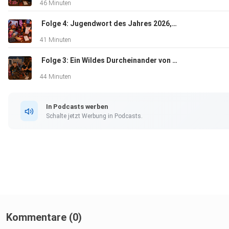
46 Minuten
️ Folge 4: Jugendwort des Jahres 2026, wie TikTok unsere Sprache verändert und Der Teufel trägt Prada 2 – Ferien mit Dad
41 Minuten
️ Folge 3: Ein Wildes Durcheinander von Klassenarbeiten, Familienwanderung, Sonnenbrand und unser Vater-Tochter-Trip nach Berlin
44 Minuten
In Podcasts werben
Schalte jetzt Werbung in Podcasts.
Kommentare (0)