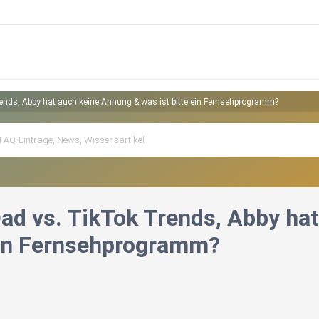
Trends, Abby hat auch keine Ahnung & was ist bitte ein Fernsehprogramm?
 Dad vs. TikTok Trends, Abby h
 ein Fernsehprogramm?