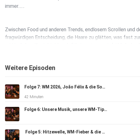
immer……
Zwischen Food und anderen Trends, endlosem Scrollen und d
fragwürdigen Entscheidung, die Haare zu glätten, was fast z
mütterlichen Kontaktabbruch führt, springen wir fröhlich durc
die digitale aber auch reale Welt.
Weitere Episoden
Und aus dem Nichts kommen die wirklich wichtigen Fragen:
Was ist eigentlich ein Fernsehprogramm?
️Folge 7: WM 2026, João Félix & die Sommerferien – Wer braucht kurz vor den Ferien eigentlich noch Schule?
Gibt es noch den Videotext? Was ist das überhaupt????
42 Minuten
Und was schauen heutige Teenager überhaupt bewusst oder 
einfach alles nur noch?
️Folge 6: Unsere Musik, unsere WM-Tipps, großer Respekt und immer eine Spur Chaos im Gepäck
️ Folge 5: Hitzewelle, WM-Fieber & die Wahrheit über pubertierende Töchter