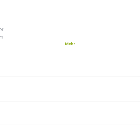
er
um
Mehr
h
passiert