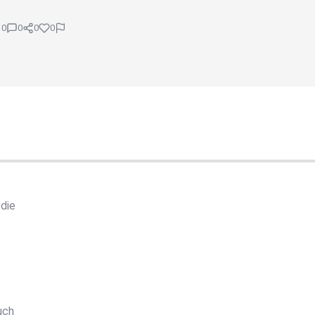
0
0
0
0
 die
uch