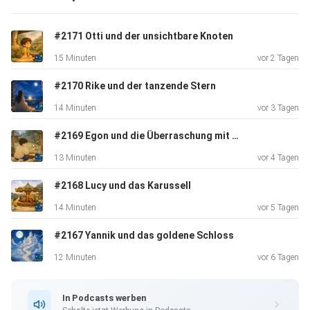
Wiese.
Das Rotkehlchen taucht immer wieder auf, als würde es
#2171 Otti und der unsichtbare Knoten
Sören
15 Minuten
vor 2 Tagen
begleiten. Schritt für Schritt kommt Sören einer geheimen
Botschaft näher. Was sie bedeutet und warum
#2170 Rike und der tanzende Stern
ausgerechnet er sie
14 Minuten
vor 3 Tagen
finden soll, erzählt diese warme Gute Nacht Geschichte
aus Ab ins
#2169 Egon und die Überraschung mit der Stupsnase
Bett mit Marco König.
13 Minuten
vor 4 Tagen
#2168 Lucy und das Karussell
14 Minuten
vor 5 Tagen
#2167 Yannik und das goldene Schloss
12 Minuten
vor 6 Tagen
In Podcasts werben