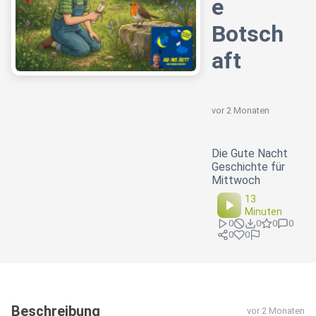
e
Botsch
aft
vor 2 Monaten
Die Gute Nacht
Geschichte für
Mittwoch
13
Minuten
0
0
0
0
0
0
Beschreibung
vor 2 Monaten