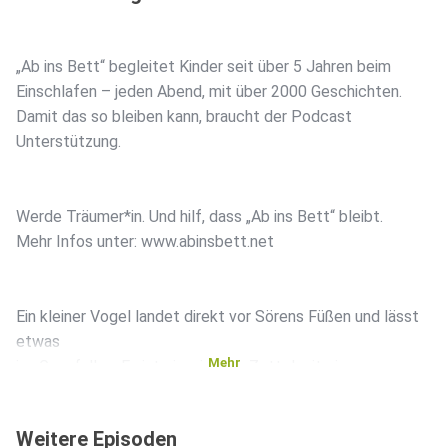
„Ab ins Bett“ begleitet Kinder seit über 5 Jahren beim
Einschlafen – jeden Abend, mit über 2000 Geschichten.
Damit das so bleiben kann, braucht der Podcast
Unterstützung.
Werde Träumer*in. Und hilf, dass „Ab ins Bett“ bleibt.
Mehr Infos unter: www.abinsbett.net
Ein kleiner Vogel landet direkt vor Sörens Füßen und lässt
etwas
Mehr
ins Gras fallen. Es ist ein winziger Zettel mit einer
rätselhaften Nachricht. Neugierig folgt Sören den
Hinweisen durch
Weitere Episoden
den Garten, zum Apfelbaum, zur Bank und weiter über die