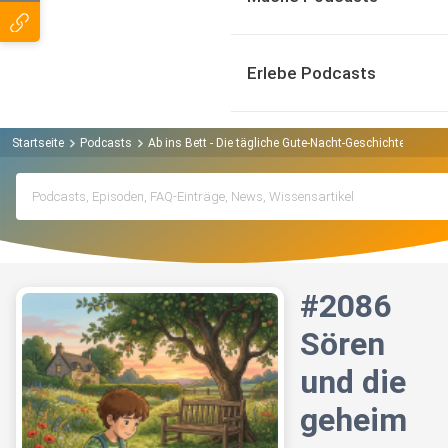
Erlebe Podcasts
Startseite
Podcasts
Ab ins Bett - Die tägliche Gute-Nacht-Geschichte Podcas
#2086
Sören
und die
geheim