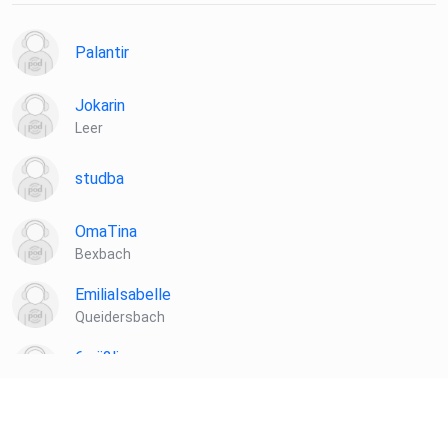
Palantir
Jokarin
Leer
studba
OmaTina
Bexbach
EmiliaIsabelle
Queidersbach
6zrii2li
Hallbergmoos
hnjnnegu
Braunsbach