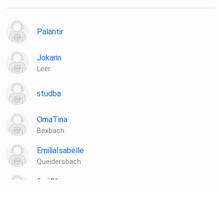
Palantir
Jokarin
Leer
studba
OmaTina
Bexbach
EmiliaIsabelle
Queidersbach
6zrii2li
Hallbergmoos
hnjnnegu