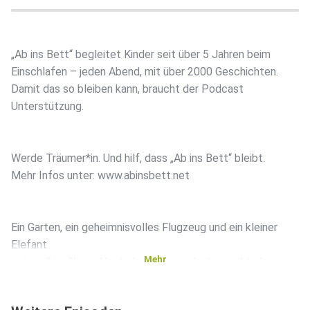
„Ab ins Bett“ begleitet Kinder seit über 5 Jahren beim
Einschlafen – jeden Abend, mit über 2000 Geschichten.
Damit das so bleiben kann, braucht der Podcast
Unterstützung.
Werde Träumer*in. Und hilf, dass „Ab ins Bett“ bleibt.
Mehr Infos unter: www.abinsbett.net
Ein Garten, ein geheimnisvolles Flugzeug und ein kleiner
Elefant
Mehr
mit großen Ohren: Heute hebt Pupsi ab aber nicht als
Passagier,
sondern auf dem Flügel! In dieser liebevoll erzählten