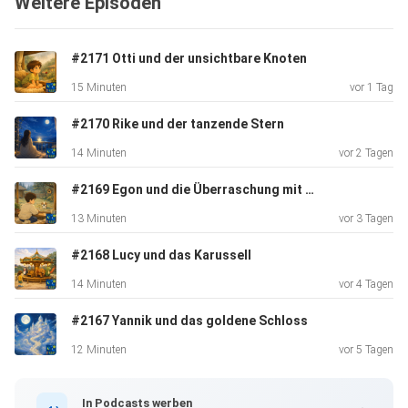
Weitere Episoden
Gute-Nacht-Geschichte aus Ab ins Bett mit Marco König
wartet ein
traumhaftes Abenteuer über den Wolken.
#2171 Otti und der unsichtbare Knoten
15 Minuten
vor 1 Tag
#2170 Rike und der tanzende Stern
14 Minuten
vor 2 Tagen
#2169 Egon und die Überraschung mit der Stupsnase
13 Minuten
vor 3 Tagen
#2168 Lucy und das Karussell
14 Minuten
vor 4 Tagen
#2167 Yannik und das goldene Schloss
12 Minuten
vor 5 Tagen
In Podcasts werben