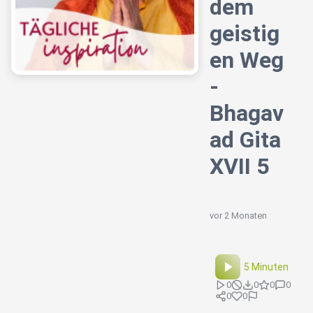
dem
geistig
en Weg
-
Bhagav
ad Gita
XVII 5
vor 2 Monaten
5 Minuten
0
0
0
0
0
0