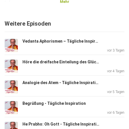
Mehr
Infos
über Yoga, Meditation und Ayurveda auf www.yoga-
vidya.de
Weitere Episoden
Folge direkt herunterladen
Vedanta Aphorismen – Tägliche Inspiration
vor 3 Tagen
Höre die dreifache Einteilung des Glücks – Bhagavad Gita XVIII 36
vor 4 Tagen
Analogie des Atem - Tägliche Inspiration
vor 5 Tagen
Begrüßung - Tägliche Inspiration
vor 6 Tagen
He Prabho: Oh Gott - Tägliche Inspiration