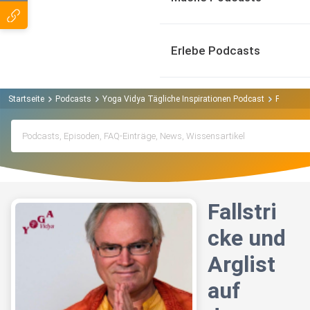
Erlebe Podcasts
Startseite
Podcasts
Yoga Vidya Tägliche Inspirationen Podcast
Fallstric
Fallstri
cke und
Arglist
auf