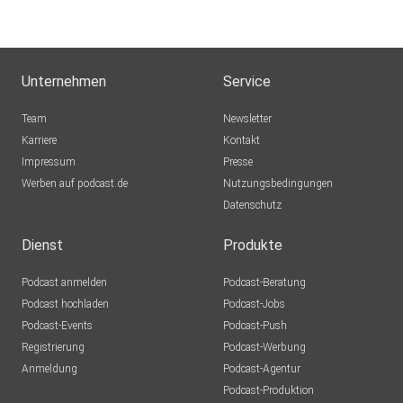
Unternehmen
Service
Team
Newsletter
Karriere
Kontakt
Impressum
Presse
Werben auf podcast.de
Nutzungsbedingungen
Datenschutz
Dienst
Produkte
Podcast anmelden
Podcast-Beratung
Podcast hochladen
Podcast-Jobs
Podcast-Events
Podcast-Push
Registrierung
Podcast-Werbung
Anmeldung
Podcast-Agentur
Podcast-Produktion