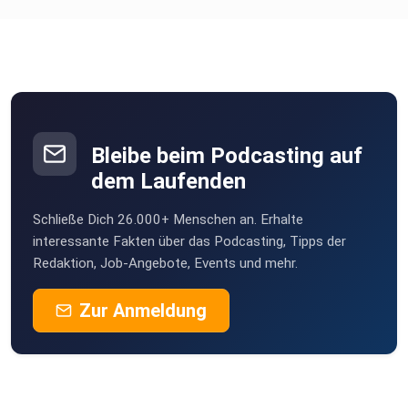
sfsvaaq1
Nürnberg
ChantraDeviDresden120676
Dresden
Rocherathereselchen
Rocherath
Bleibe beim Podcasting auf
rs8p8grn
dem Laufenden
Missen
Schließe Dich 26.000+ Menschen an. Erhalte
hkw3fwm1
interessante Fakten über das Podcasting, Tipps der
Redaktion, Job-Angebote, Events und mehr.
Zur Anmeldung