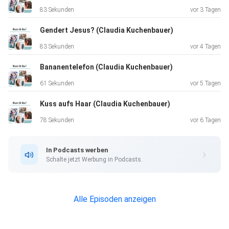
83 Sekunden
vor 3 Tagen
Gendert Jesus? (Claudia Kuchenbauer)
83 Sekunden
vor 4 Tagen
Bananentelefon (Claudia Kuchenbauer)
61 Sekunden
vor 5 Tagen
Kuss aufs Haar (Claudia Kuchenbauer)
Unsere allgemeinen Datenschutzrichtlinien finden Sie unter
https://art19.com/privacy. Die Datenschutzrichtlinien für
78 Sekunden
vor 6 Tagen
Kalifornien sind unter
https://art19.com/privacy#do-not-sell-my-info abrufbar.
In Podcasts werben
Schalte jetzt Werbung in Podcasts.
Alle Episoden anzeigen