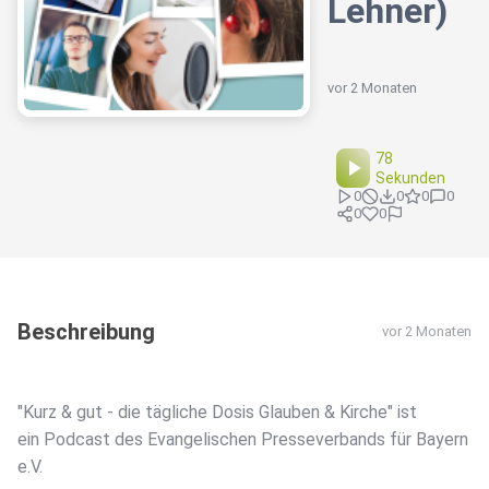
Lehner)
vor 2 Monaten
78
Sekunden
0
0
0
0
0
0
Beschreibung
vor 2 Monaten
"Kurz & gut - die tägliche Dosis Glauben & Kirche" ist
ein Podcast des Evangelischen Presseverbands für Bayern
e.V.