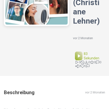
(Christi
ane
Lehner)
vor 2 Monaten
83
Sekunden
0
0
0
0
0
0
Beschreibung
vor 2 Monaten