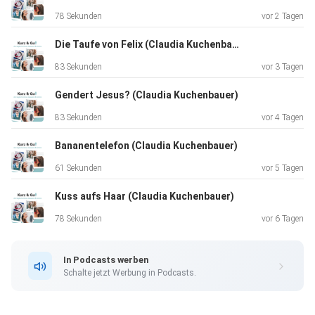
78 Sekunden
vor 2 Tagen
Die Taufe von Felix (Claudia Kuchenbauer)
83 Sekunden
vor 3 Tagen
Gendert Jesus? (Claudia Kuchenbauer)
83 Sekunden
vor 4 Tagen
Bananentelefon (Claudia Kuchenbauer)
61 Sekunden
vor 5 Tagen
Kuss aufs Haar (Claudia Kuchenbauer)
Unsere allgemeinen Datenschutzrichtlinien finden Sie unter
https://art19.com/privacy. Die Datenschutzrichtlinien für
78 Sekunden
vor 6 Tagen
Kalifornien sind unter
https://art19.com/privacy#do-not-sell-my-info abrufbar.
In Podcasts werben
Schalte jetzt Werbung in Podcasts.