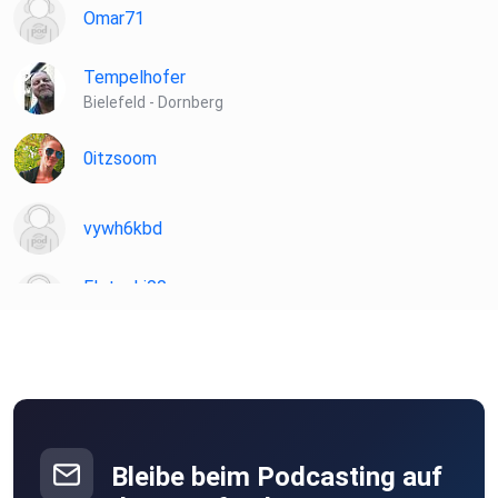
Omar71
Tempelhofer
Bielefeld - Dornberg
0itzsoom
vywh6kbd
Flotschi00
Innsbruck
derdickedaniel
Köln
Bleibe beim Podcasting auf