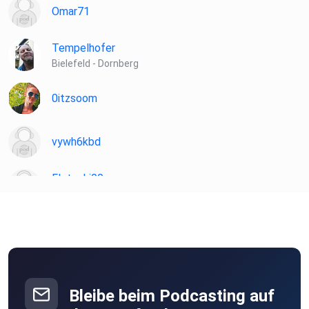
Omar71
Tempelhofer
Bielefeld - Dornberg
0itzsoom
vywh6kbd
Flotschi00
Innsbruck
derdickedaniel
Köln
Bleibe beim Podcasting auf