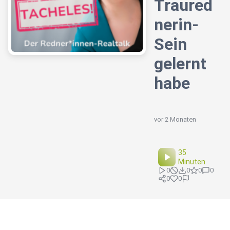
Traured
nerin-
Sein
gelernt
habe
vor 2 Monaten
35
Minuten
0
0
0
0
0
0