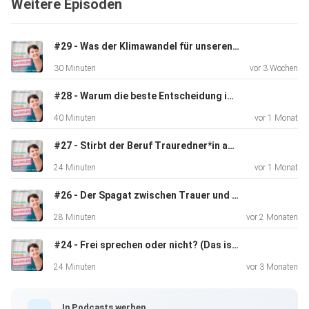
Weitere Episoden
#29 - Was der Klimawandel für unseren Job als Redner*in bedeutet
30 Minuten
vor 3 Wochen
#28 - Warum die beste Entscheidung immer die ist, die du triffst
40 Minuten
vor 1 Monat
#27 - Stirbt der Beruf Trauredner*in aus?
24 Minuten
vor 1 Monat
#26 - Der Spagat zwischen Trauer und Hochzeit (Q&A)
28 Minuten
vor 2 Monaten
#24 - Frei sprechen oder nicht? (Das ist komplett egal!)
24 Minuten
vor 3 Monaten
In Podcasts werben