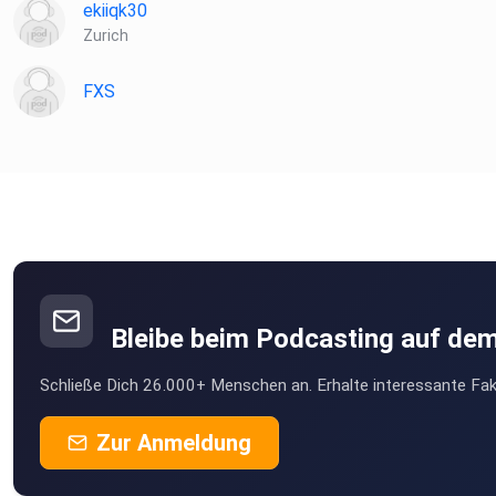
ekiiqk30
Zurich
FXS
Bleibe beim Podcasting auf de
Schließe Dich 26.000+ Menschen an. Erhalte interessante Fak
Zur Anmeldung