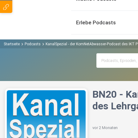
Erlebe Podcasts
Startseite
Podcasts
KanalSpezial - der KomNetAbwasser-Podcast des IKT 
BN20 - Ka
des Lehrg
vor 2 Monaten