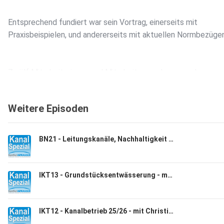
Entsprechend fundiert war sein Vortrag, einerseits mit
Praxisbeispielen, und andererseits mit aktuellen Normbezügen
Zwölf Mitarbeiterinnen und Mitarbeiter von kommunalen
Netzbetreibern waren dabei und Bert Bosseler fasst seine No
und Eindrücke aus dem Lehrgangstag für Sie zusammen.
Weitere Episoden
BN21 - Leitungskanäle, Nachhaltigkeit und Lebenszyklus, Bosselers Notizen vom 09.06.26
IKT13 - Grundstücksentwässerung - mit Kilian Möllers
IKT12 - Kanalbetrieb 25/26 - mit Christian Bone