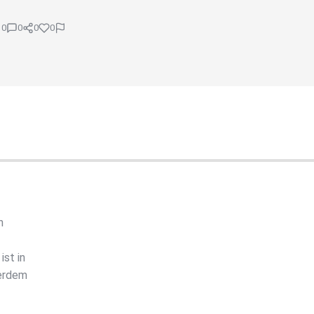
0
0
0
0
n
st in
ßerdem