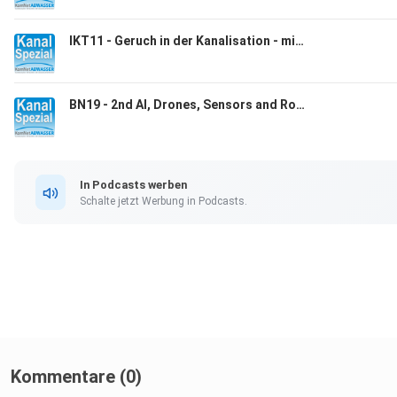
IKT11 - Geruch in der Kanalisation - mit Thomas Brüggemann
BN19 - 2nd AI, Drones, Sensors and Robots Conference, Bosselers Notizen vom 11./12.02.26 zur internationalen IKT-Konferenz
In Podcasts werben
Schalte jetzt Werbung in Podcasts.
Kommentare (0)