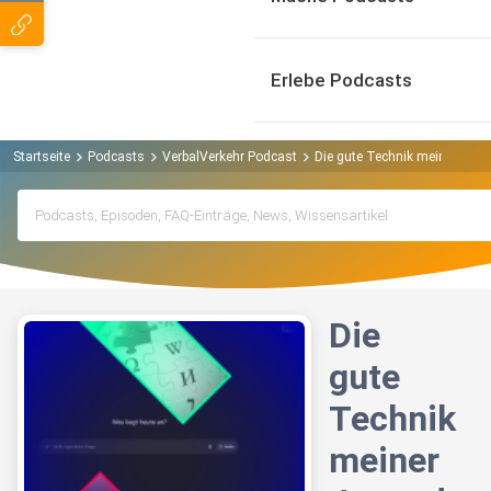
Erlebe Podcasts
Startseite
Podcasts
VerbalVerkehr Podcast
Die gute Technik meiner Juge
Die
gute
Technik
meiner