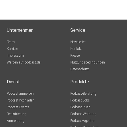
Unternehmen
Service
Team
Newsletter
Karriere
Kontakt
Impressum
Presse
Werben auf podcast.de
Nutzungsbedingungen
Datenschutz
Dienst
Produkte
Podcast anmelden
Podcast-Beratung
Podcast hochladen
Podcast-Jobs
Podcast-Events
Podcast-Push
Registrierung
Podcast-Werbung
Anmeldung
Podcast-Agentur