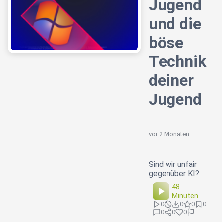
Jugend
und die
böse
Technik
deiner
Jugend
vor 2 Monaten
Sind wir unfair
gegenüber KI?
48
Minuten
0
0
0
0
0
0
0