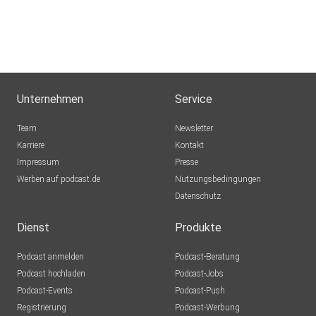
Unternehmen
Service
Team
Newsletter
Karriere
Kontakt
Impressum
Presse
Werben auf podcast.de
Nutzungsbedingungen
Datenschutz
Dienst
Produkte
Podcast anmelden
Podcast-Beratung
Podcast hochladen
Podcast-Jobs
Podcast-Events
Podcast-Push
Registrierung
Podcast-Werbung