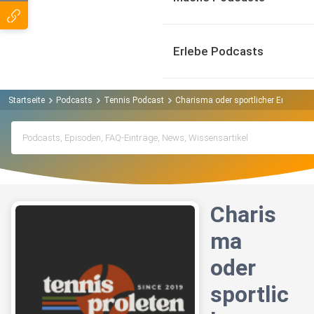
Erlebe Podcasts
Startseite
Podcasts
Tennis Podcast
Charisma oder sportlicher Erfolg? W
Charis
ma
oder
sportlic