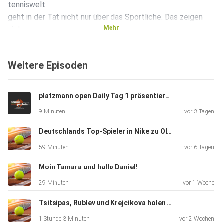
tenniswelt
geht in der Tat nicht nur über das Sportliche. Das zeigen
Mehr
viele
Profis immer wieder.
Weitere Episoden
Dieser Podcast wird vermarktet von der Podcastbude.
platzmann open Daily Tag 1 präsentiert von Radio Hagen
www.podcastbu.de - Full-Service-Podcast-Agentur -
9 Minuten
vor 3 Tagen
Konzeption,
Produktion, Vermarktung, Distribution und Hosting.
Deutschlands Top-Spieler in Nike zu Olympia?
59 Minuten
vor 6 Tagen
Du möchtest deinen Podcast auch kostenlos hosten und
damit Geld
Moin Tamara und hallo Daniel!
verdienen?
29 Minuten
vor 1 Woche
Dann schaue auf www.kostenlos-hosten.de und informiere
dich.
Tsitsipas, Rublev und Krejcikova holen sich Selbstvertrauen
Dort erhältst du alle Informationen zu unseren kostenlosen
1 Stunde 3 Minuten
vor 2 Wochen