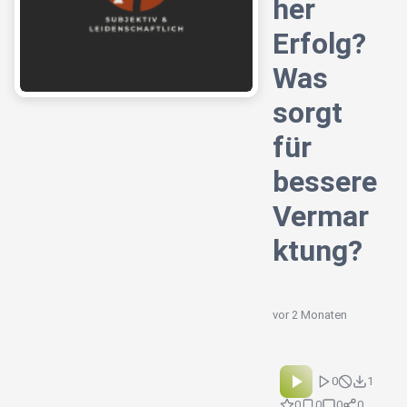
her
Erfolg?
Was
sorgt
für
bessere
Vermar
ktung?
vor 2 Monaten
0
1
0
0
0
0