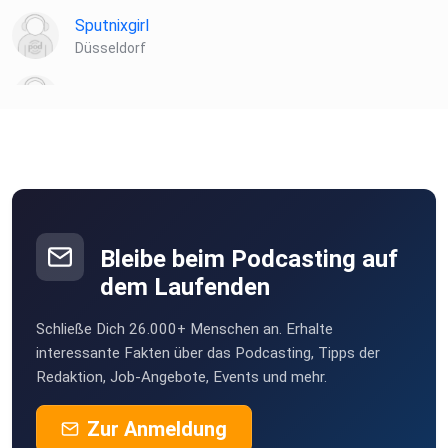
Sputnixgirl
Düsseldorf
markusbierenbreier
Bleibe beim Podcasting auf
dem Laufenden
Schließe Dich 26.000+ Menschen an. Erhalte
interessante Fakten über das Podcasting, Tipps der
Redaktion, Job-Angebote, Events und mehr.
Zur Anmeldung