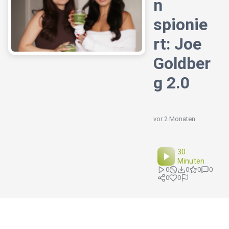
n
spionie
rt: Joe
Goldber
g 2.0
vor 2 Monaten
30
Minuten
0
0
0
0
0
0