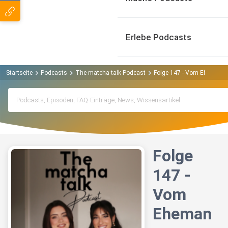
Erlebe Podcasts
Startseite
Podcasts
The matcha talk Podcast
Folge 147 - Vom Ehemann s
Folge
147 -
Vom
Eheman