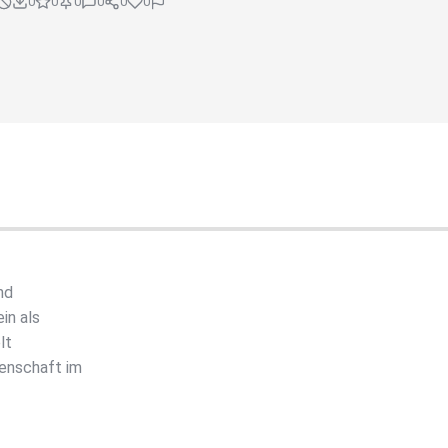
0
0
0
0
0
0
nd
in als
lt
enschaft im