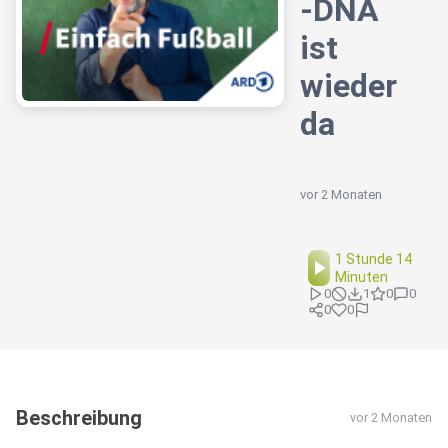
-DNA
ist
wieder
da
vor 2 Monaten
1 Stunde 14
Minuten
0
1
0
0
0
0
Beschreibung
vor 2 Monaten