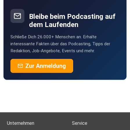
Userlappy
Bleibe beim Podcasting auf
dem Laufenden
MaxMeier
Schließe Dich 26.000+ Menschen an. Erhalte
MarcoAuerbach
interessante Fakten über das Podcasting, Tipps der
Bergrheinfeld
Redaktion, Job-Angebote, Events und mehr.
Legolas
Zur Anmeldung
Illingen
Viktor1980
Eppelheim
StephanRohr
Erftstadt
plotzks
Muster
Unternehmen
Service