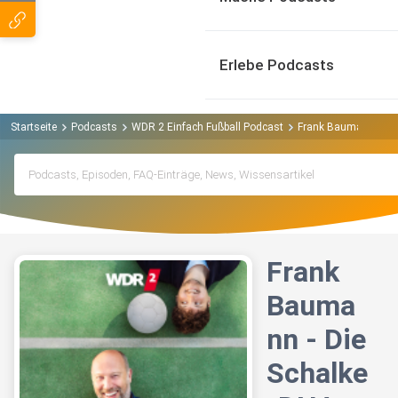
Erlebe Podcasts
Startseite
Podcasts
WDR 2 Einfach Fußball Podcast
Frank Baumann - Die
Frank
Bauma
nn - Die
Schalke