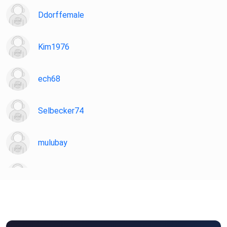
Ddorffemale
Kim1976
ech68
Selbecker74
mulubay
insohr
Mollitore