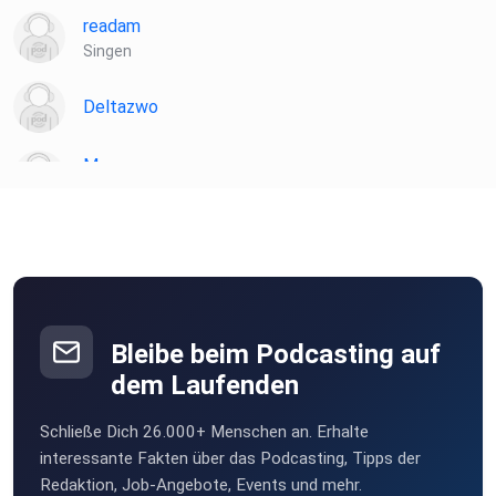
readam
Singen
Deltazwo
Mesner
Berlin
havey
Wesel
vbszgz1k
Bleibe beim Podcasting auf
dem Laufenden
5cm3iuil
Schließe Dich 26.000+ Menschen an. Erhalte
Hexe007
interessante Fakten über das Podcasting, Tipps der
Redaktion, Job-Angebote, Events und mehr.