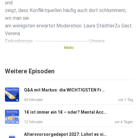
und
zeigt, dass Konfliktquellen häufig auch dort schlummern,
wo man sie
am wenigsten erwartet.Moderation: Laura StädtlerZu Gast:
Verena
Finkenberger ------------------------------Unsere
Mehr
Werbepartner:️
Hier klicken und mehr zu Vanguard und ihren ETFs erfahren:
https://link.finanzfluss.de/pc/vanguard-02-26 *️ Jetzt dein
Weitere Episoden
Depot
bei Smartbroker+ eröffnen und €80 ETF Bonus sichern:
https://link.finanzfluss.de/pc/smartbroker-01-26 *️ Beginne
Q&A mit Markus: die WICHTIGSTEN Fragen zum Altersvorsorgedepot (#729)
deine
46 Minuten
vor 1 Tag
Krypto-Reise jetzt mit Kraken und handle über 550
Krypotwährungen:
1€ ist immer ein 1€ – oder? Mental Accounting im Alltag (#728)
https://link.finanzfluss.de/pc/kraken-01-26 *️ Vom
12 Minuten
vor 4 Tagen
jährlichen
Anbietervergleich bis hin zum Wechsel – Wechselpilot
Altersvorsorgedepot 2027: Lohnt es sich für DICH? (inkl. Rechner)