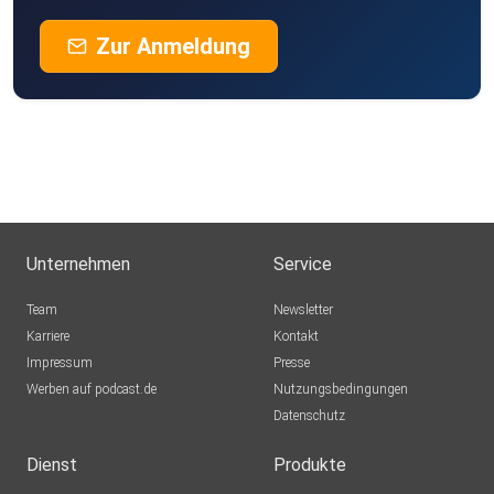
Hulot
Zur Anmeldung
Appen
wolfhenn
Gräfelfing
lobboduck
Seesen
Goldea
Elmshorn
Unternehmen
Service
RalfH
Team
Newsletter
Blomberg
Karriere
Kontakt
Impressum
Lolek79
Presse
Werben auf podcast.de
Mittweida
Nutzungsbedingungen
Datenschutz
Momoayk
Rothenfels
Dienst
Produkte