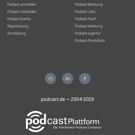
Swittmann
Podcast anmelden
Podcast-Beratung
Esslingen
Podcast hochladen
Podcast-Jobs
Podcast-Events
Podcast-Push
KK108
Registrierung
Podcast-Werbung
Leingarten
Anmeldung
Podcast-Agentur
NM7
Podcast-Produktion
Freilassing
UHaR
Rödinghausen
Omar089
Hildesheim
Wallewalle
podcast.de ~ 2004-2026
Berlin
samiuddinkhanbabar
Aachen