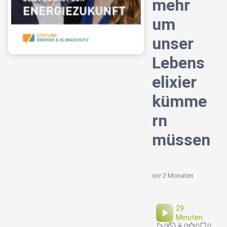
mehr
um
unser
Lebens
elixier
kümme
rn
müssen
vor 2 Monaten
29
Minuten
0
0
0
0