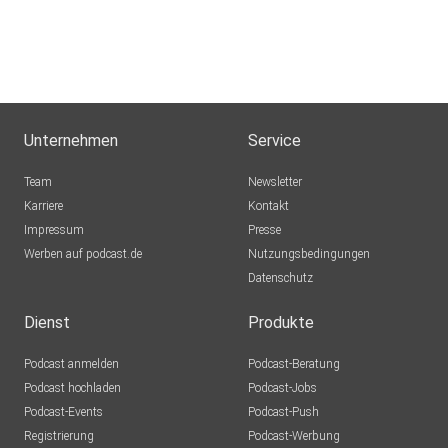
Unternehmen
Service
Team
Newsletter
Karriere
Kontakt
Impressum
Presse
Werben auf podcast.de
Nutzungsbedingungen
Datenschutz
Dienst
Produkte
Podcast anmelden
Podcast-Beratung
Podcast hochladen
Podcast-Jobs
Podcast-Events
Podcast-Push
Registrierung
Podcast-Werbung