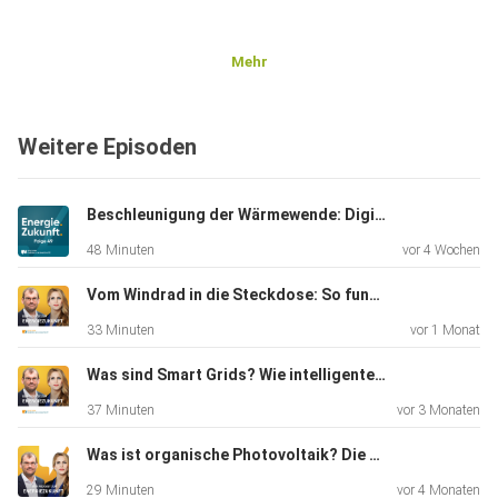
Mehr
Weitere Episoden
Beschleunigung der Wärmewende: Digital, wirtschaftlich und sozial
48 Minuten
vor 4 Wochen
Vom Windrad in die Steckdose: So funktionieren PPA
33 Minuten
vor 1 Monat
Was sind Smart Grids? Wie intelligente Stromnetze die Energiewende möglich machen
37 Minuten
vor 3 Monaten
Was ist organische Photovoltaik? Die Zukunft der Solarenergie einfach erklärt
29 Minuten
vor 4 Monaten