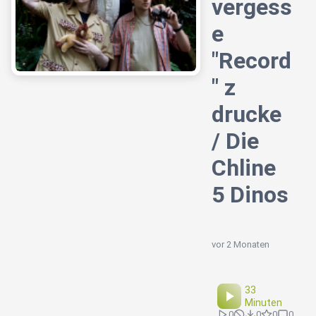
vergess
e
"Record
" z
drucke
/ Die
Chline
5 Dinos
vor 2 Monaten
33
Minuten
0
0
0
0