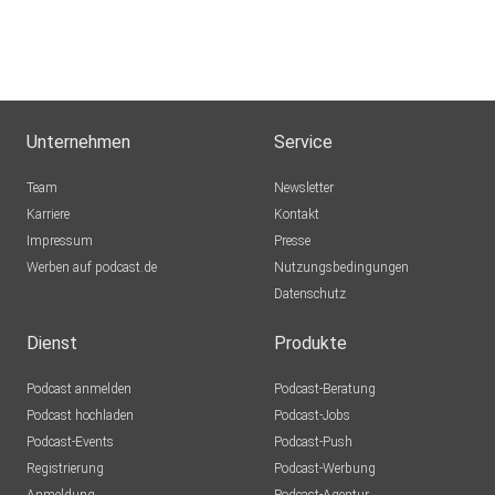
Unternehmen
Service
Team
Newsletter
Karriere
Kontakt
Impressum
Presse
Werben auf podcast.de
Nutzungsbedingungen
Datenschutz
Dienst
Produkte
Podcast anmelden
Podcast-Beratung
Podcast hochladen
Podcast-Jobs
Podcast-Events
Podcast-Push
Registrierung
Podcast-Werbung