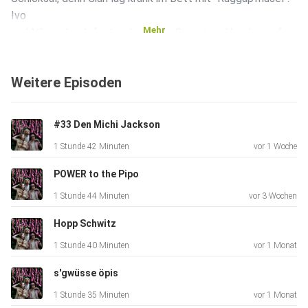
Ivo
Mehr
und Nik sind sich fast sicher, dass Gian einen Voodoo auf
der
Toilette gemacht hat und somit die Folge sabotiert. Wir
Weitere Episoden
wünschen
Gian weiterhin gute Besserung. Als "Entschuldigung" gibt es
eine
#33 Den Michi Jackson
vorgezogene "Die Chline 5" die wir vor einigen Wochen
1 Stunde 42 Minuten
vor 1 Woche
aufgezeichnet haben. Welches ist euer Lieblingsdino?
POWER to the Pipo
1 Stunde 44 Minuten
vor 3 Wochen
LG Safari Bois
Hopp Schwitz
1 Stunde 40 Minuten
vor 1 Monat
PS. De Nik isch würkli en DUMME SIECH!
s'gwüsse öpis
1 Stunde 35 Minuten
vor 1 Monat