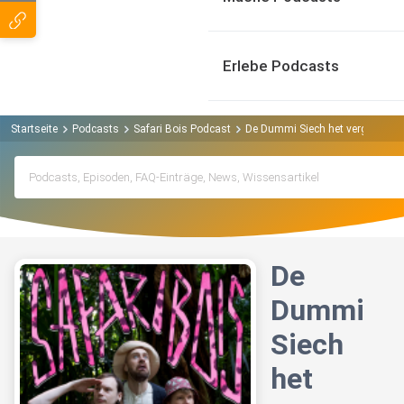
Erlebe Podcasts
Startseite
Podcasts
Safari Bois Podcast
De Dummi Siech het vergesse "Re
De
Dummi
Siech
het