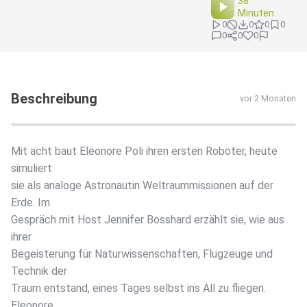
38
Minuten
0
0
0
0
0
0
0
Beschreibung
vor 2 Monaten
Mit acht baut Eleonore Poli ihren ersten Roboter, heute
simuliert
sie als analoge Astronautin Weltraummissionen auf der
Erde. Im
Gespräch mit Host Jennifer Bosshard erzählt sie, wie aus
ihrer
Begeisterung für Naturwissenschaften, Flugzeuge und
Technik der
Traum entstand, eines Tages selbst ins All zu fliegen.
Eleonore