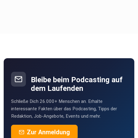
Bleibe beim Podcasting auf
dem Laufenden
Schließe Dich 26.000+ Menschen an. Erhalte
interessante Fakten über das Podcasting, Tipps der
Redaktion, Job-Angebote, Events und mehr.
Zur Anmeldung