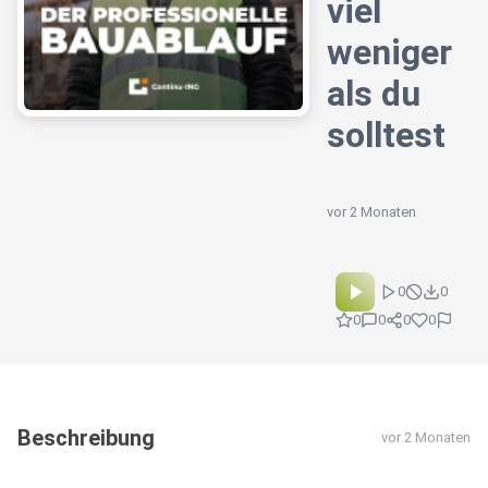
viel
weniger
als du
solltest
vor 2 Monaten
0
0
0
0
0
0
Beschreibung
vor 2 Monaten