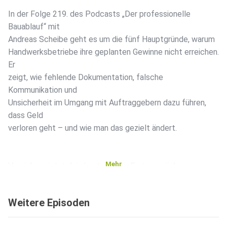
In der Folge 219. des Podcasts „Der professionelle
Bauablauf“ mit
Andreas Scheibe geht es um die fünf Hauptgründe, warum
Handwerksbetriebe ihre geplanten Gewinne nicht erreichen.
Er
zeigt, wie fehlende Dokumentation, falsche
Kommunikation und
Unsicherheit im Umgang mit Auftraggebern dazu führen,
dass Geld
verloren geht – und wie man das gezielt ändert.
Mehr
Vereinbare jetzt dein kostenloses Erstgespräch:
www.continu-ing.com/termin
Weitere Episoden
Sichere dir jetzt das Buch "Stark im Handwerk" auf: