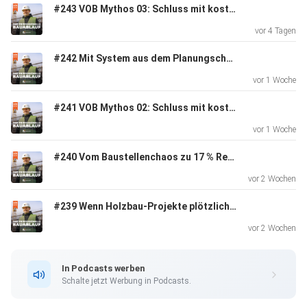
www.stark-im-handwerk.de
#243 VOB Mythos 03: Schluss mit kostenloser Detailplanung
vor 4 Tagen
Andreas Scheibe und sein Team zeigen dir, wie du dich als
#242 Mit System aus dem Planungschaos zum Profit
Handwerksbetrieb sicher gegen die halbwissenden
vor 1 Woche
Argumentationen
der Auftraggeberseite wehren und das abrechnen kannst,
#241 VOB Mythos 02: Schluss mit kostenloser Planung!
was dir
vor 1 Woche
zusteht.
#240 Vom Baustellenchaos zu 17 % Rendite
vor 2 Wochen
#239 Wenn Holzbau-Projekte plötzlich zur Kostenfalle werden
vor 2 Wochen
In Podcasts werben
Schalte jetzt Werbung in Podcasts.