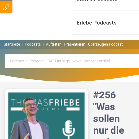
Erlebe Podcasts
Startseite
Podcasts
Auftreten · Präsentieren · Überzeugen Podcast
#256 "
#256
"Was
sollen
nur die