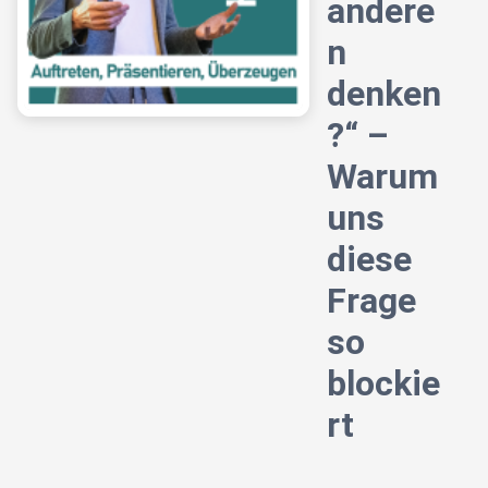
andere
n
denken
?“ –
Warum
uns
diese
Frage
so
blockie
rt