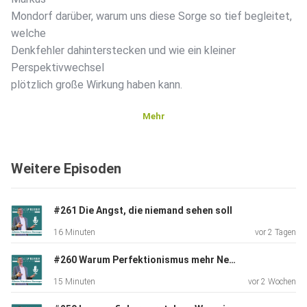
Mondorf darüber, warum uns diese Sorge so tief begleitet,
welche
Denkfehler dahinterstecken und wie ein kleiner
Perspektivwechsel
plötzlich große Wirkung haben kann.
Mehr
Du willst mehr über effektive Kommunikation wissen?
Suchst
Weitere Episoden
praxiserprobte Tipps und Tricks um besser auftreten,
präsentieren
und überzeugen zu können? Du willst dein Lampenfieber
#261 Die Angst, die niemand sehen soll
überwinden
16 Minuten
vor 2 Tagen
und mehr Sicherheit gewinnen? Oder hast Du eine
besondere
#260 Warum Perfektionismus mehr Nervosität erzeugt als Sicherheit
Herausforderung und willst mit mir persönlich sprechen?
15 Minuten
vor 2 Wochen
Dann