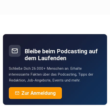
Wenn du Bock auf mehr Pizza im Park hast, folg unserem
Podcast, damit du keine Folge verpasst
Und wenn du sehen willst, was wir zwischen den Folgen so
treiben,
stalk uns doch auf:
Bleibe beim Podcasting auf
dem Laufenden
YouTube
Schließe Dich 26.000+ Menschen an. Erhalte
interessante Fakten über das Podcasting, Tipps der
Redaktion, Job-Angebote, Events und mehr.
Instagram
Zur Anmeldung
TikTok