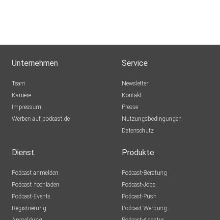
Unternehmen
Service
Team
Newsletter
Karriere
Kontakt
Impressum
Presse
Werben auf podcast.de
Nutzungsbedingungen
Datenschutz
Dienst
Produkte
Podcast anmelden
Podcast-Beratung
Podcast hochladen
Podcast-Jobs
Podcast-Events
Podcast-Push
Registrierung
Podcast-Werbung