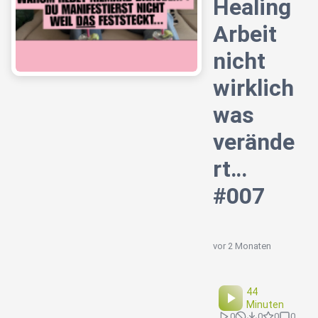
Healing
Arbeit
nicht
wirklich
was
verände
rt…
#007
vor 2 Monaten
44
Minuten
0
0
0
0