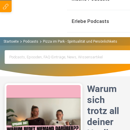
Erlebe Podcasts
Startseite
Podcasts
Pizza im Park - Spiritualität und Persönlichkeitsentwic
Warum
sich
trotz all
deiner