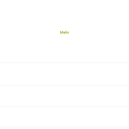
Mehr
 tun
Himmel