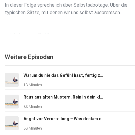
In dieser Folge spreche ich über Selbstsabotage. Über die
typischen Sätze, mit denen wir uns selbst ausbremsen...
„Ich habe keine Zeit.“
„Ich muss erst noch besser vorbereitet sein.“
„Ich bin noch nicht gut genug.“
Weitere Episoden
„Ich mache das, wenn ich motivierter bin.“
„Erst müssen alle anderen Dinge erledigt sein.“
Warum du nie das Gefühl hast, fertig zu sein – obwohl du den ganzen Tag funktionierst
13 Minuten
Autsch. Ja. Ich kenne sie alle.
Raus aus alten Mustern. Rein in dein klares 2027
33 Minuten
Ich erzähle dir, warum fehlende Zeit oft nicht das eigentliche
Problem ist, was Selbstzweifel und Perfektionismus damit zu
Angst vor Verurteilung – Was denken die anderen?
haben und warum Motivation nicht einfach irgendwann vom 
33 Minuten
fällt, sondern meistens erst beim Tun entsteht.