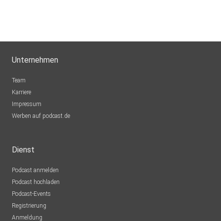
Unternehmen
Team
Karriere
Impressum
Werben auf podcast.de
Dienst
Podcast anmelden
Podcast hochladen
Podcast-Events
Registrierung
Anmeldung