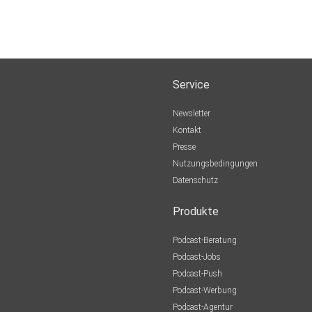
Service
Newsletter
Kontakt
Presse
Nutzungsbedingungen
Datenschutz
Produkte
Podcast-Beratung
Podcast-Jobs
Podcast-Push
Podcast-Werbung
Podcast-Agentur