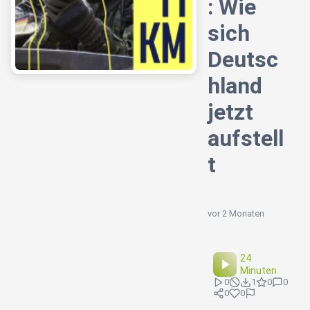
: Wie
sich
Deutsc
hland
jetzt
aufstell
t
vor 2 Monaten
24
Minuten
0
1
0
0
0
0