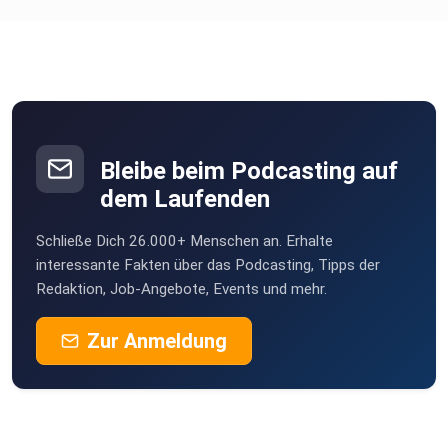
roteTara
Aachen
Norbertmauz
Pfullingen
HeinzBoettjer
Bremen
Bleibe beim Podcasting auf
Turkan
dem Laufenden
Köln
Schließe Dich 26.000+ Menschen an. Erhalte
Erdmaennchen
interessante Fakten über das Podcasting, Tipps der
Göttingen
Redaktion, Job-Angebote, Events und mehr.
KaeptnBlaubaer99
Zur Anmeldung
Stuttgart
vy00ha7d
Hykeee