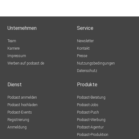
Bocholt
Mexkey
Nein
Unternehmen
Service
sporty1121
Team
Newsletter
Warum
Karriere
Kontakt
Impressum
Axolotll
Presse
Werben auf podcast.de
München
Nutzungsbedingungen
Datenschutz
atzebauer
Höchstadt
Dienst
Produkte
KaMu1921
Podcast anmelden
Podcast-Beratung
München
Podcast hochladen
Podcast-Jobs
Podcast-Events
Podcast-Push
Einstein1966
Registrierung
Podcast-Werbung
berlin
Anmeldung
Podcast-Agentur
adelmensur
Podcast-Produktion