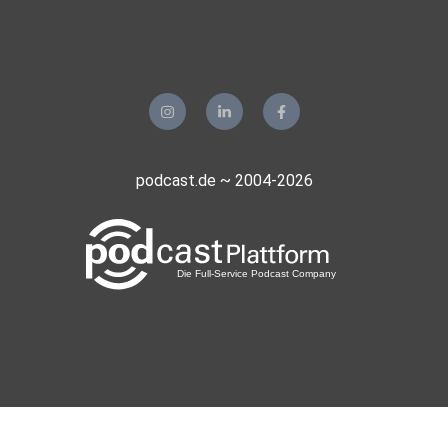
Dortmund
pawlow
wolfratshausen
Florian85
Rostock
Maro68
podcast.de ~ 2004-2026
Frankfurt am Main
Alinas07
Hamburg
Fliesstal
Berlin
Doytol
Marokkko
realmblv3