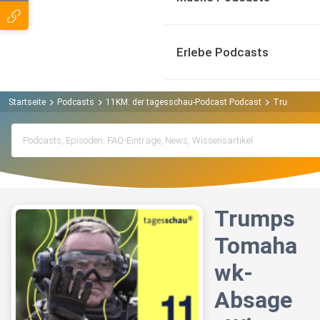
Erlebe Podcasts
Startseite
Podcasts
11KM: der tagesschau-Podcast Podcast
Trumps Toma
Trumps
Tomaha
wk-
Absage