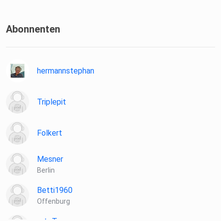
Verantwortung
für diese Episode liegt beim NDR.
Abonnenten
hermannstephan
Triplepit
Folkert
Mesner
Berlin
Betti1960
Offenburg