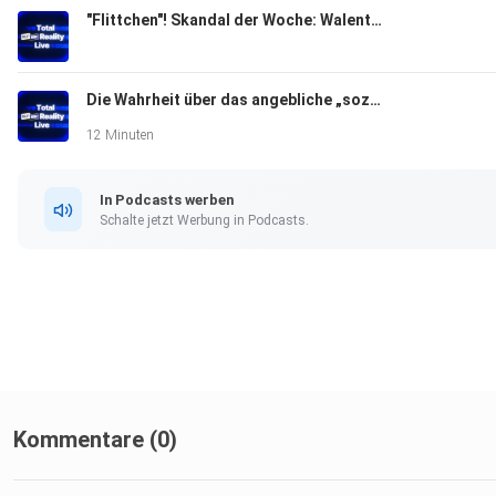
"Flittchen"! Skandal der Woche: Walentinas Ex Timon nennt sie so!
Die Wahrheit über das angebliche „soziale Experiment“! Statement zu Wale.ina Doronina bei TRL!
12 Minuten
In Podcasts werben
Schalte jetzt Werbung in Podcasts.
Kommentare (0)