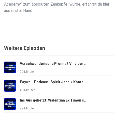
Academy“ zum absoluten Zankapfel wurde, erfährst du hier
aus erster Hand.
Weitere Episoden
#DésiréeNick #JochenSchropp #RealityTVAcademy
Verschwenderische Promis? Villa der Versuchung 2026 Cast geranked!
20 Minuten
Paywall-Podcast! Spielt Jannik Kontalis mit "Outing" fahrlässig herum?
40 Minuten
Ins Aus gehetzt: Walentina Ex Timon schießt übers Ziel hinas!
29 Minuten