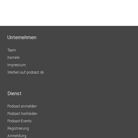
Unternehmen
Team
Karriere
Impressum
Werben auf podcast.de
Dienst
Podcast anmelden
Podcast hochladen
Podcast-Events
Registrierung
Anmeldung