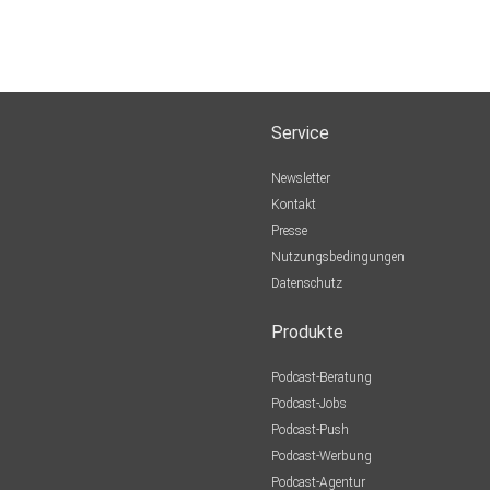
Service
Newsletter
Kontakt
Presse
Nutzungsbedingungen
Datenschutz
Produkte
Podcast-Beratung
Podcast-Jobs
Podcast-Push
Podcast-Werbung
Podcast-Agentur