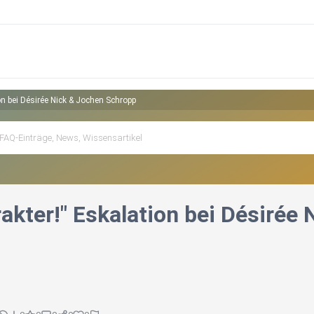
on bei Désirée Nick & Jochen Schropp
rakter!" Eskalation bei Désirée