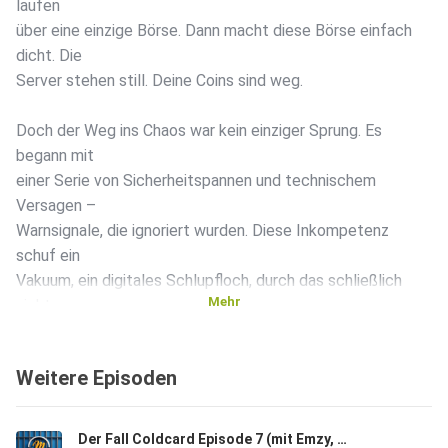
laufen
über eine einzige Börse. Dann macht diese Börse einfach
dicht. Die
Server stehen still. Deine Coins sind weg.
Doch der Weg ins Chaos war kein einziger Sprung. Es
begann mit
einer Serie von Sicherheitspannen und technischem
Versagen –
Warnsignale, die ignoriert wurden. Diese Inkompetenz
schuf ein
Vakuum, ein digitales Schlupfloch, durch das schließlich
Mehr
nicht nur
Fehler, sondern echte Angreifer strömten. Erst die
chronischen
Weitere Episoden
Pannen, dann der massive Hack, der das System endgültig
zum
Einsturz brachte.
Der Fall Coldcard Episode 7 (mit Emzy, Mavi & Chris)