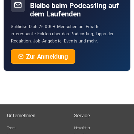
Bleibe beim Podcasting auf
https://bdnews24.com/world/d36b99f0b6f3
dem Laufenden
https://www.cnbc.com/2024/07/05/mt-gox-begins-
repaying-bitcoin-to-creditors-a-decade-on-from-
Schließe Dich 26.000+ Menschen an. Erhalte
collapse.html
interessante Fakten über das Podcasting, Tipps der
Redaktion, Job-Angebote, Events und mehr.
https://www.coindesk.com/markets/2025/10/27/mt-gox-
Zur Anmeldung
delays-creditor-repayment-to-october-2026
https://arstechnica.com/tech-policy/2017/11/ceo-who-
presided-over-mt-goxs-collapse-could-end-up-with-
massive-profits/
Unternehmen
Service
Team
Newsletter