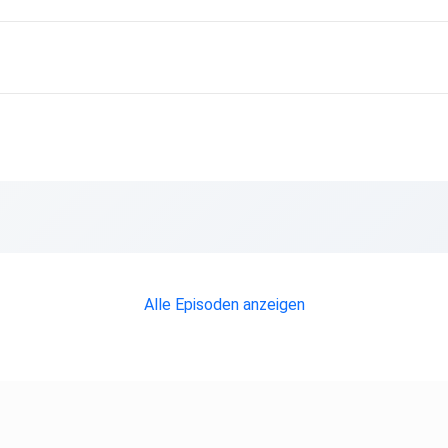
ene
 wenn
heidungen
Alle Episoden anzeigen