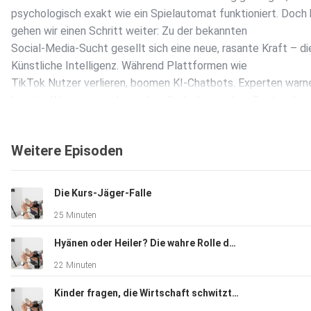
psychologisch exakt wie ein Spielautomat funktioniert. Doch
gehen wir einen Schritt weiter: Zu der bekannten
Social-Media-Sucht gesellt sich eine neue, rasante Kraft – di
Künstliche Intelligenz. Während Plattformen wie
TikTok Nutzer verlieren, boomen KI-Chatbots. Experten warn
bereits: Wenn wir uns bei jedem Gedanken, jedem Text und je
Entscheidung auf die KI verlassen, riskieren wir nicht nur unse
Konzentrationsfähigkeit, sondern eine völlig neue Form der
Weitere Episoden
mentalen Abhängigkeit.
Die Kurs-Jäger-Falle
Die im Podcast besprochenen Inhalte dienen NUR zu allgeme
25 Minuten
Informationszwecken, stellen unter keinen Umständen eine
Empfehlung zum Kauf oder Verkauf bestimmter Anlagen dar, 
Hyänen oder Heiler? Die wahre Rolle der Hedgefonds
somit keine Anlageberatung! Der Vortragende kann das Risikop
22 Minuten
und die finanzielle Situation einzelner Zuhörer nicht
einschätzen. Wer sich aufgrund des im Podcast besprochen
Kinder fragen, die Wirtschaft schwitzt: „The Big Short“ im Realitätscheck
Kauf oder Verkauf von Anlageprodukten / Vermögenswerten