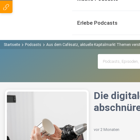
Erlebe Podcasts
Startseite
Podcasts
Aus dem Cafésatz, aktuelle Kapitalmarkt Themen verst
Die digita
abschnür
vor 2 Monaten