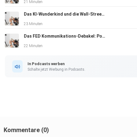
21 Minuten
entscheidet, tut diese aus eigener Entscheidung und auf eig
Gefahr. Weder die AL&E GmbH noch der Vortragende haften,
Das KI-Wunderkind und die Wall-Street-Rettung: Ein moderner LTCM-Moment
Sie aufgrund des im Podcast Gesagtem eigene Anlageentsc
23 Minuten
treffen und dadurch Verluste erleiden.
Das FED Kommunikations-Debakel: Powell vs. Warsh
22 Minuten
In Podcasts werben
Schalte jetzt Werbung in Podcasts.
Kommentare (0)